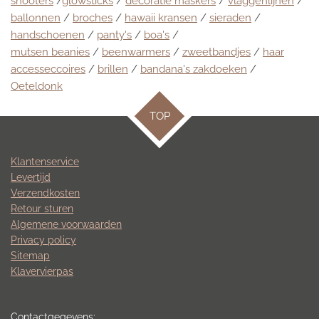
shooters
/
glowsticks
/
decoratie maskers
/
vlaggenlijnen
/
ballonnen
/
broches
/
hawaii kransen
/
sieraden
/
handschoenen
/
panty's
/
boa's
/
mutsen beanies
/
beenwarmers
/
zweetbandjes
/
haar
accesseccoires
/
brillen
/
bandana's zakdoeken
/
Oeteldonk
TOP
Klantenservice
Levertijd
Verzendkosten
Retour sturen
Algemene voorwaarden
Privacy policy
Sitemap
Klavervierpas
Contactgegevens: