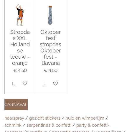
Stropda
Oktober
s XXL
fest
Holland
stropdas
se
Oktober
leeuw -
fest -
oranje
Bavaria
€ 4,50
€ 4,50
In winkelwagen
In winkelwagen
CARNAVAL
haarspray
/
gezicht stickers
/
huid en wimperlijm
/
schmink
/
serpentines & confetti
/
party & confetti-