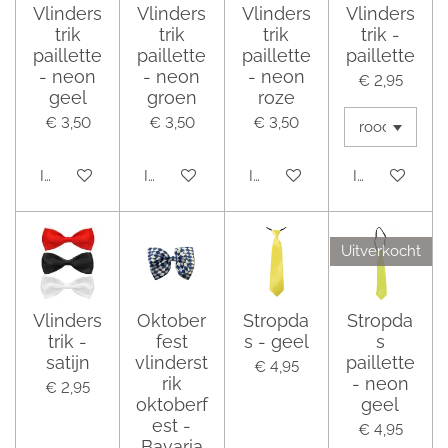
Vlinders
Vlinders
Vlinders
Vlinders
trik
trik
trik
trik -
paillette
paillette
paillette
paillette
- neon
- neon
- neon
€ 2,95
geel
groen
roze
€ 3,50
€ 3,50
€ 3,50
In winkelwagen
In winkelwagen
In winkelwagen
In winkelwag
Uitverkocht
Vlinders
Oktober
Stropda
Stropda
trik -
fest
s - geel
s
satijn
vlinderst
paillette
€ 4,95
rik
- neon
€ 2,95
oktoberf
geel
est -
€ 4,95
Bavaria