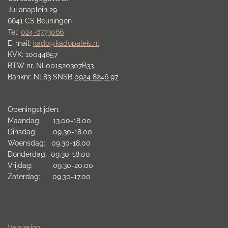
Julianaplein 29
6641 CS Beuningen
Tel:
024-6773066
E-mail:
kado@kadopaleis.nl
KVK: 10044857
BTW nr. NL001520307B33
Banknr. NL83 SNSB
0924 8246 97
Openingstijden:
Maandag: 13.00-18.00
Dinsdag: 09.30-18.00
Woensdag: 09.30-18.00
Donderdag: 09.30-18.00
Vrijdag: 09.30-20.00
Zaterdag: 09.30-17.00
Versiering