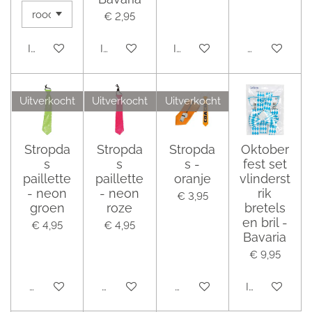
€ 2,95
In winkelwagen
In winkelwagen
In winkelwagen
Houd mij op 
Uitverkocht
Uitverkocht
Uitverkocht
Stropda
Stropda
Stropda
Oktober
s
s
s -
fest set
paillette
paillette
oranje
vlinderst
- neon
- neon
rik
€ 3,95
groen
roze
bretels
en bril -
€ 4,95
€ 4,95
Bavaria
€ 9,95
Houd mij op de hoogte
Houd mij op de hoogte
Houd mij op de hoogte
In winkelwag