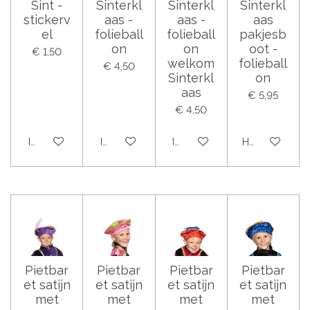
Sint -
Sinterkl
Sinterkl
Sinterkl
stickerv
aas -
aas -
aas
el
folieball
folieball
pakjesb
on
on
oot -
€ 1,50
welkom
folieball
€ 4,50
Sinterkl
on
aas
€ 5,95
€ 4,50
In winkelwagen
In winkelwagen
In winkelwagen
Houd mij op 
Pietbar
Pietbar
Pietbar
Pietbar
et satijn
et satijn
et satijn
et satijn
met
met
met
met