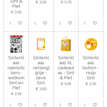
Sint &
€ 3,95
€ 0,75
Piet
€ 3,95
In winkelwagen
In winkelwagen
In winkelwagen
In winkelwag
Sinterkl
Sinterkl
Sinterkl
Sinterkl
aas
aas
aas XL
aas
raamstic
verlangl
cadeaut
button -
kers-
ijstje -
as - Sint
Hulp
welkom
lieve
& Piet
Sint
Sint en
Sint
€ 5,95
€ 2,25
Piet
€ 3,50
€ 2,95
In winkelwagen
In winkelwagen
In winkelwagen
In winkelwag