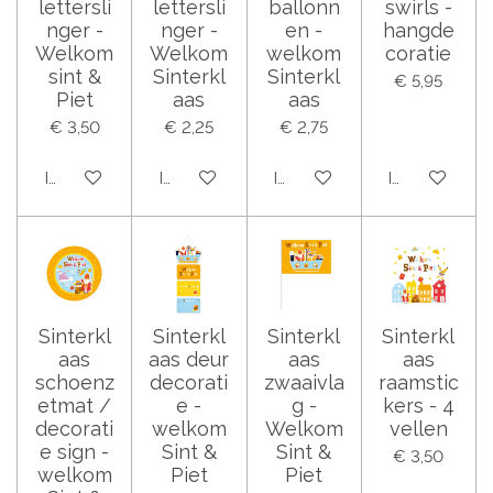
lettersli
lettersli
ballonn
swirls -
nger -
nger -
en -
hangde
Welkom
Welkom
welkom
coratie
sint &
Sinterkl
Sinterkl
€ 5,95
Piet
aas
aas
€ 3,50
€ 2,25
€ 2,75
In winkelwagen
In winkelwagen
In winkelwagen
In winkelwag
Sinterkl
Sinterkl
Sinterkl
Sinterkl
aas
aas deur
aas
aas
schoenz
decorati
zwaaivla
raamstic
etmat /
e -
g -
kers - 4
decorati
welkom
Welkom
vellen
e sign -
Sint &
Sint &
€ 3,50
welkom
Piet
Piet