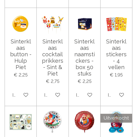
Sinterkl
Sinterkl
Sinterkl
Sinterkl
aas
aas
aas
aas
button -
cocktail
naamsti
stickers
Hulp
prikkers
ckers -
- 4
Piet
- Sint &
box 50
vellen
Piet
stuks
€ 2,25
€ 1,95
€ 2,75
€ 2,25
In winkelwagen
In winkelwagen
In winkelwagen
In winkelwag
Uitverkocht