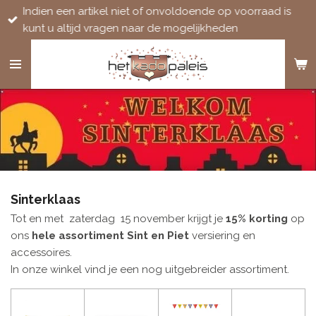
Indien een artikel niet of onvoldoende op voorraad is
Ga
kunt u altijd vragen naar de mogelijkheden
direct
naar
de
hoofdinhoud
Sinterklaas
Tot en met zaterdag 15 november krijgt je
15% korting
op
ons
hele assortiment Sint en Piet
versiering en
accessoires.
In onze winkel vind je een nog uitgebreider assortiment.