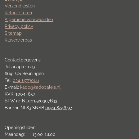
Verzendkosten
Retour sturen
Algemene voorwaarden
Privacy policy
Sitemap
Klavervierpas
Contactgegevens:
Julianaplein 29
6641 CS Beuningen
Tel:
024-6773066
E-mail:
kado@kadopaleis.nl
KVK: 10044857
BTW nr. NL001520307B33
Banknr. NL83 SNSB
0924 8246 97
Openingstijden:
Maandag: 13.00-18.00