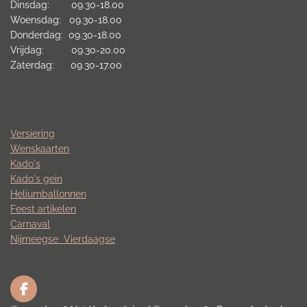
Dinsdag: 09.30-18.00
Woensdag: 09.30-18.00
Donderdag: 09.30-18.00
Vrijdag: 09.30-20.00
Zaterdag: 09.30-17.00
Versiering
Wenskaarten
Kado's
Kado's gein
Heliumballonnen
Feest artikelen
Carnaval
Nijmeegse
Vierdaagse
F
a