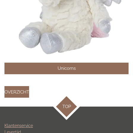
Unicorns
OVERZICHT
TOP
Klantenservice
Levertijd