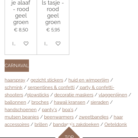
je alaaf
ls tasje -
- rood
rood
geel
geel
groen
groen
€ 8,50
€ 5,95
In winkelwagen
In winkelwagen
CARNAVAL
haarspray
/
gezicht stickers
/
huid en wimperlijm
/
schmink
/
serpentines & confetti
/
party & confetti-
shooters
/
glowsticks
/
decoratie maskers
/
vlaggenlijnen
/
ballonnen
/
broches
/
hawaii kransen
/
sieraden
/
handschoenen
/
panty's
/
boa's
/
mutsen beanies
/
beenwarmers
/
zweetbandjes
/
haar
accessoires
/
brillen
/
bandana's zakdoeken
/
Oeteldonk
TOP