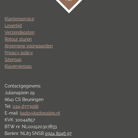
Klantenservice
Levertijd
Verzendkosten
Retour sturen
Algemene voorwaarden
Privacy policy
Sitemap
Klavervierpas
Contactgegevens:
Julianaplein 29
6641 CS Beuningen
Tel:
024-6773066
E-mail:
kado@kadopaleis.nl
KVK: 10044857
BTW nr. NL001520307B33
Banknr. NL83 SNSB
0924 8246 97