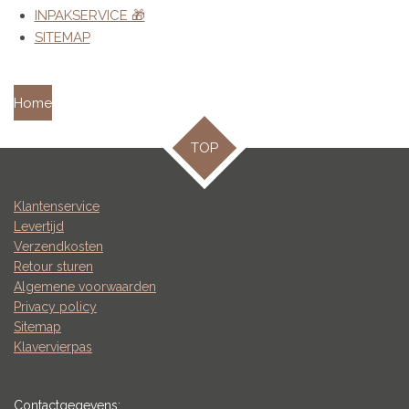
INPAKSERVICE 🎁
SITEMAP
Home
TOP
Klantenservice
Levertijd
Verzendkosten
Retour sturen
Algemene voorwaarden
Privacy policy
Sitemap
Klavervierpas
Contactgegevens: