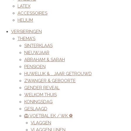
LATEX
ACCESSOIRES
HELIUM
VERSIERINGEN
THEMA'S
SINTERKLAAS
NIEUWJAAR
ABRAHAM & SARAH
PENSIOEN
HUWELIJK & .. JAAR GETROUWD
ZWANGER & GEBOORTE
GENDER REVEAL
WELKOM THUIS
KONINGSDAG
GESLAAGD
🦁 VOETBAL EK / WK ⚽️
VLAGGEN
VLAGGENLIJNEN