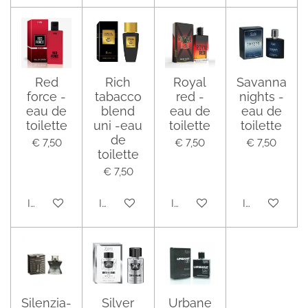
Red
Rich
Royal
Savanna
force -
tabacco
red -
nights -
eau de
blend
eau de
eau de
toilette
uni -eau
toilette
toilette
de
€ 7,50
€ 7,50
€ 7,50
toilette
€ 7,50
In winkelwagen
In winkelwagen
In winkelwagen
In winkelwag
Silenzia-
Silver
Urbane