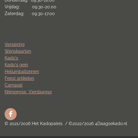
Vrijdag: 09.30-20.00
Zaterdag: 09.30-17.00
Versiering
Wenskaarten
Kado's
Kado's gein
Heliumballonnen
Feest artikelen
Carnaval
Nijmeegse
Vierdaagse
F
a
© 2021/2026 Het Kadopaleis / ©2022/2026 4Daagsekado.nl
c
e