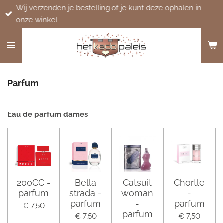
Wij verzenden je bestelling of je kunt deze ophalen in
Ga
onze winkel
direct
naar
de
hoofdinhoud
Parfum
Eau de parfum dames
200CC -
Bella
Catsuit
Chortle
parfum
strada -
woman
-
parfum
-
parfum
€ 7,50
parfum
€ 7,50
€ 7,50