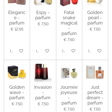
Eleganc
Espy -
Fatal
Golden
e -
parfum
snake
pearl -
parfum
magical
parfum
€ 7,50
-
€ 12,95
€ 7,50
parfum
€ 7,50
In winkelwagen
In winkelwagen
In winkelwagen
In winkelwag
Golden
Invasion
Journée
Just
wave -
-
joyeuse
perfect
parfum
parfum
-
dream -
parfum
parfum
€ 7,50
€ 7,50
€ 7,50
€ 7,50