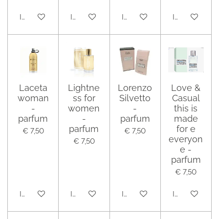
In winkelwagen
In winkelwagen
In winkelwagen
In winkelwag
Laceta
Lightne
Lorenzo
Love &
woman
ss for
Silvetto
Casual
-
women
-
this is
parfum
-
parfum
made
parfum
for e
€ 7,50
€ 7,50
everyon
€ 7,50
e -
parfum
€ 7,50
In winkelwagen
In winkelwagen
In winkelwagen
In winkelwag