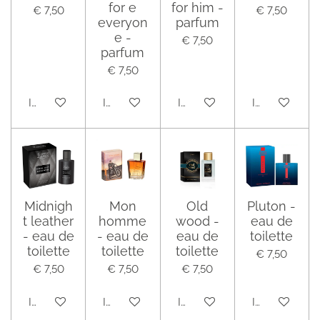
for e
for him -
€ 7,50
€ 7,50
everyon
parfum
e -
€ 7,50
parfum
€ 7,50
In winkelwagen
In winkelwagen
In winkelwagen
In winkelwag
Midnigh
Mon
Old
Pluton -
t leather
homme
wood -
eau de
- eau de
- eau de
eau de
toilette
toilette
toilette
toilette
€ 7,50
€ 7,50
€ 7,50
€ 7,50
In winkelwagen
In winkelwagen
In winkelwagen
In winkelwag