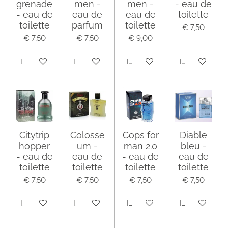
grenade
men -
men -
- eau de
- eau de
eau de
eau de
toilette
toilette
parfum
toilette
€ 7,50
€ 7,50
€ 7,50
€ 9,00
In winkelwagen
In winkelwagen
In winkelwagen
In winkelwag
Citytrip
Colosse
Cops for
Diable
hopper
um -
man 2.0
bleu -
- eau de
eau de
- eau de
eau de
toilette
toilette
toilette
toilette
€ 7,50
€ 7,50
€ 7,50
€ 7,50
In winkelwagen
In winkelwagen
In winkelwagen
In winkelwag