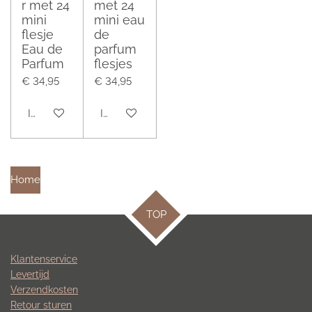
r met 24
met 24
mini
mini eau
flesje
de
Eau de
parfum
Parfum
flesjes
€ 34,95
€ 34,95
In winkelwagen
In winkelwagen
Home
TOP
Klantenservice
Levertijd
Verzendkosten
Retour sturen