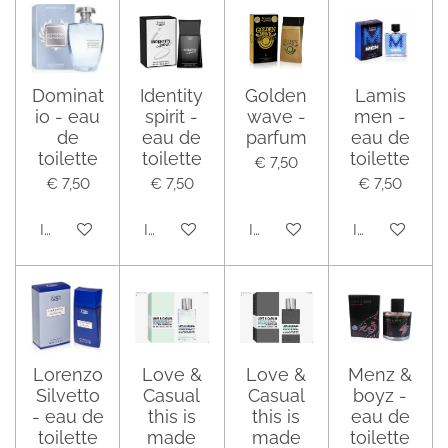
Dominat
Identity
Golden
Lamis
io - eau
spirit -
wave -
men -
de
eau de
parfum
eau de
toilette
toilette
toilette
€ 7,50
€ 7,50
€ 7,50
€ 7,50
In winkelwagen
In winkelwagen
In winkelwagen
In winkelwag
Lorenzo
Love &
Love &
Menz &
Silvetto
Casual
Casual
boyz -
- eau de
this is
this is
eau de
toilette
made
made
toilette