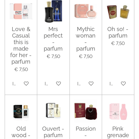
Love &
Mrs
Mythic
Oh so! -
Casual
perfect
woman
parfum
this is
-
-
€ 7,50
made
parfum
parfum
for her -
€ 7,50
€ 7,50
parfum
€ 7,50
In winkelwagen
In winkelwagen
In winkelwagen
In winkelwag
Old
Ouvert -
Passion
Pink
wood -
parfum
-
grenade