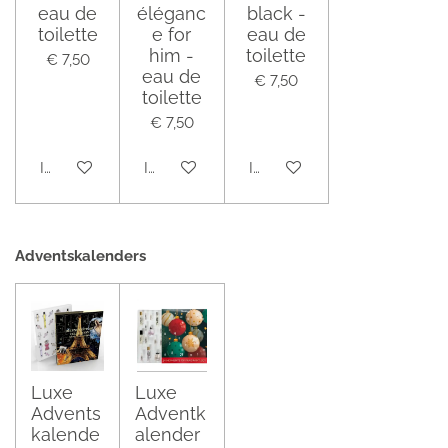
eau de
éléganc
black -
toilette
e for
eau de
him -
toilette
€ 7,50
eau de
€ 7,50
toilette
€ 7,50
In winkelwagen
In winkelwagen
In winkelwagen
Adventskalenders
Luxe
Luxe
Advents
Adventk
kalende
alender