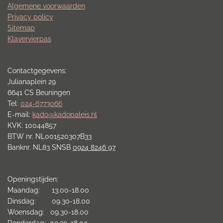
Algemene voorwaarden
Privacy policy
Sitemap
Klavervierpas
Contactgegevens:
Julianaplein 29
6641 CS Beuningen
Tel:
024-6773066
E-mail:
kado@kadopaleis.nl
KVK: 10044857
BTW nr. NL001520307B33
Banknr. NL83 SNSB
0924 8246 97
Openingstijden:
Maandag: 13.00-18.00
Dinsdag: 09.30-18.00
Woensdag: 09.30-18.00
Donderdag: 09.30-18.00