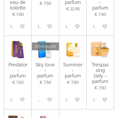
eau de
parfum
-
€ 7,50
toilette
parfum
€ 12,95
€ 7,50
€ 7,50
In winkelwagen
In winkelwagen
In winkelwagen
In winkelwag
Uitverkocht
Predator
Sky love
Summer
Trespas
-
-
-
sing
parfum
parfum
parfum
lady -
parfum
€ 7,50
€ 7,50
€ 7,50
€ 7,50
In winkelwagen
Houd mij op de hoogte
In winkelwagen
In winkelwag