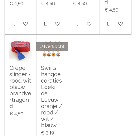
d
€ 4,50
€ 4,50
€ 4,50
€ 4,50
In winkelwagen
In winkelwagen
In winkelwagen
In winkelwag
Uitverkocht
Crêpe
Swirls
slinger -
hangde
rood wit
coraties
blauw
Loeki
brandve
de
rtragen
Leeuw -
d
oranje /
rood /
€ 4,50
wit /
blauw
€ 3,19