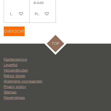
€ 3,99
In winkelwagen
Houd mij op de hoogte
OVERZICHT
TOP
Klantenservice
Levertijd
Verzendkosten
Retour sturen
Algemene voorwaarden
Privacy policy
Sitemap
Klavervierpas