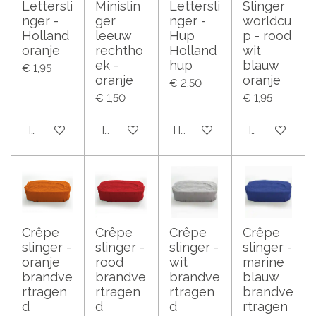
Lettersli
Minislin
Lettersli
Slinger
nger -
ger
nger -
worldcu
Holland
leeuw
Hup
p - rood
oranje
rechtho
Holland
wit
ek -
hup
blauw
€ 1,95
oranje
oranje
€ 2,50
€ 1,50
€ 1,95
In winkelwagen
In winkelwagen
Houd mij op de hoogte
In winkelwag
Crêpe
Crêpe
Crêpe
Crêpe
slinger -
slinger -
slinger -
slinger -
oranje
rood
wit
marine
brandve
brandve
brandve
blauw
rtragen
rtragen
rtragen
brandve
d
d
d
rtragen