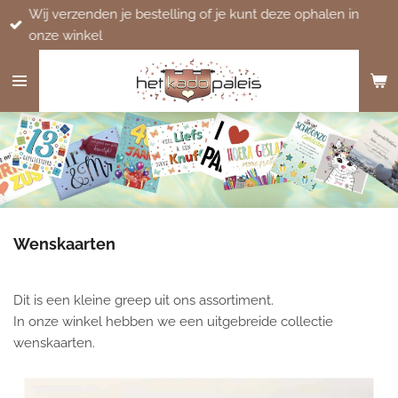
Wij verzenden je bestelling of je kunt deze ophalen in
Ga
onze winkel
direct
naar
de
hoofdinhoud
Wenskaarten
Dit is een kleine greep uit ons assortiment.
In onze winkel hebben we een uitgebreide collectie
wenskaarten.