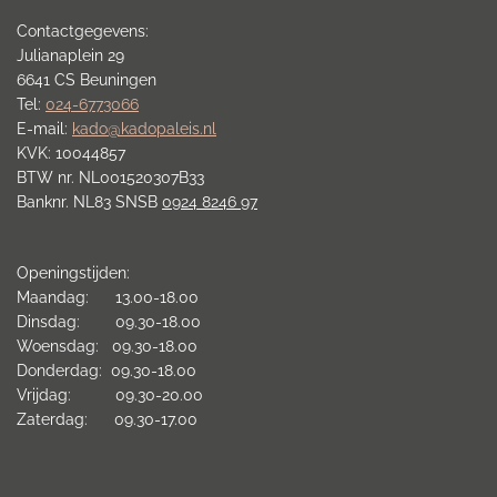
Contactgegevens:
Julianaplein 29
6641 CS Beuningen
Tel:
024-6773066
E-mail:
kado@kadopaleis.nl
KVK: 10044857
BTW nr. NL001520307B33
Banknr. NL83 SNSB
0924 8246 97
Openingstijden:
Maandag: 13.00-18.00
Dinsdag: 09.30-18.00
Woensdag: 09.30-18.00
Donderdag: 09.30-18.00
Vrijdag: 09.30-20.00
Zaterdag: 09.30-17.00