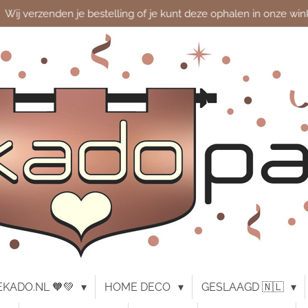
Wij verzenden je bestelling of je kunt deze ophalen in onze win
KADO.NL 🧡💚
HOME DECO
GESLAAGD 🇳🇱