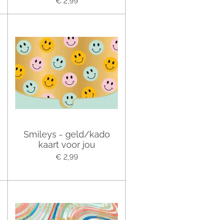
€ 2,99
Smileys - geld/kado
kaart voor jou
€ 2,99