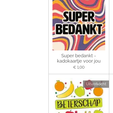
Super bedankt -
kadokaartje voor jou
€ 1,00
Uitverkocht