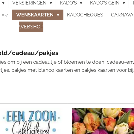
N
VERSIERINGEN
KADO'S
KADO'S GEIN
♀︎♂︎
WENSKAARTEN
KADOCHEQUES
CARNAVA
WEBSHOP
geld/cadeau/pakjes
tjes om bij een cadeautje of bloemen te doen, cadeau-env
jes, pakjes met blanco kaarten en pakjes kaarten voor b