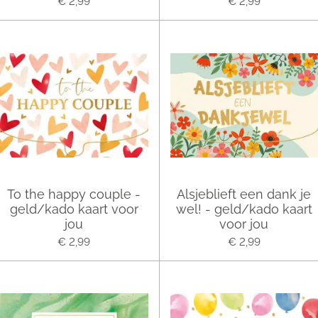
€ 2,99
€ 2,99
To the happy couple -
Alsjeblieft een dank je
geld/kado kaart voor
wel! - geld/kado kaart
jou
voor jou
€ 2,99
€ 2,99