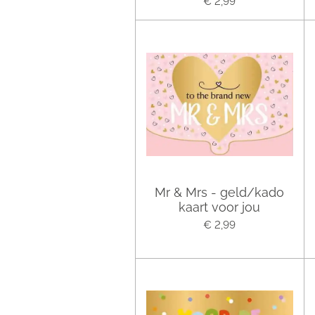
€ 2,99
Mr & Mrs - geld/kado
kaart voor jou
€ 2,99