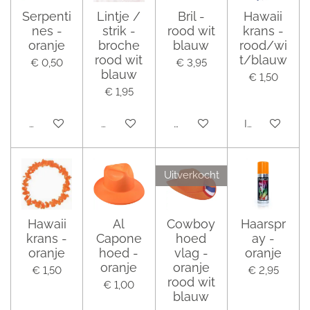
Serpenti
Lintje /
Bril -
Hawaii
nes -
strik -
rood wit
krans -
oranje
broche
blauw
rood/wi
rood wit
t/blauw
€ 0,50
€ 3,95
blauw
€ 1,50
€ 1,95
Houd mij op de hoogte
Houd mij op de hoogte
Houd mij op de hoogte
In winkelwag
Uitverkocht
Hawaii
Al
Cowboy
Haarspr
krans -
Capone
hoed
ay -
oranje
hoed -
vlag -
oranje
oranje
oranje
€ 1,50
€ 2,95
rood wit
€ 1,00
blauw