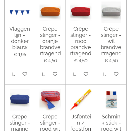
Vlaggen
Crêpe
Crêpe
Crêpe
lijn -
slinger -
slinger -
slinger -
donker
oranje
rood
wit
blauw
brandve
brandve
brandve
rtragend
rtragend
rtragend
€ 1,95
€ 4,50
€ 4,50
€ 4,50
In winkelwagen
In winkelwagen
In winkelwagen
In winkelwag
Crêpe
Crêpe
IJsfontei
Schmin
slinger -
slinger -
n /
k stick -
marine
rood wit
feestfon
rood wit