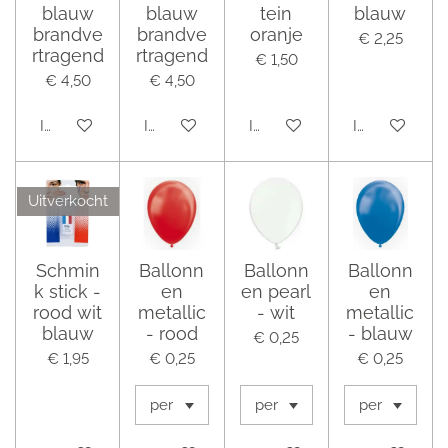
blauw
blauw
tein
blauw
brandve
brandve
oranje
€ 2,25
rtragend
rtragend
€ 1,50
€ 4,50
€ 4,50
In winkelwagen
In winkelwagen
In winkelwagen
In winkelwag
Uitverkocht
Schmin
Ballonn
Ballonn
Ballonn
k stick -
en
en pearl
en
rood wit
metallic
- wit
metallic
blauw
- rood
- blauw
€ 0,25
€ 1,95
€ 0,25
€ 0,25