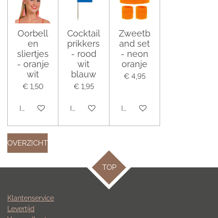
Oorbell
Cocktail
Zweetb
en
prikkers
and set
sliertjes
- rood
- neon
- oranje
wit
oranje
wit
blauw
€ 4,95
€ 1,50
€ 1,95
In winkelwagen
In winkelwagen
In winkelwagen
OVERZICHT
TOP
Klantenservice
Levertijd