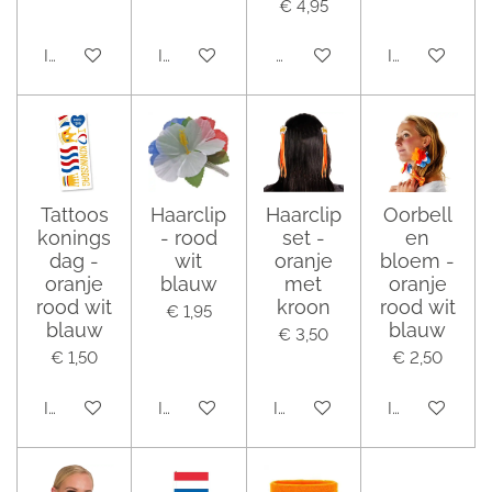
€ 4,95
In winkelwagen
In winkelwagen
Houd mij op de hoogte
In winkelwag
Tattoos
Haarclip
Haarclip
Oorbell
konings
- rood
set -
en
dag -
wit
oranje
bloem -
oranje
blauw
met
oranje
rood wit
kroon
rood wit
€ 1,95
blauw
blauw
€ 3,50
€ 1,50
€ 2,50
In winkelwagen
In winkelwagen
In winkelwagen
In winkelwag