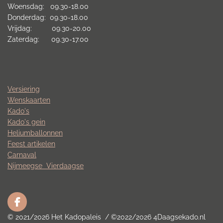
Woensdag: 09.30-18.00
Donderdag: 09.30-18.00
Vrijdag: 09.30-20.00
Zaterdag: 09.30-17.00
Versiering
Wenskaarten
Kado's
Kado's gein
Heliumballonnen
Feest artikelen
Carnaval
Nijmeegse
Vierdaagse
F
a
© 2021/2026 Het Kadopaleis / ©2022/2026 4Daagsekado.nl