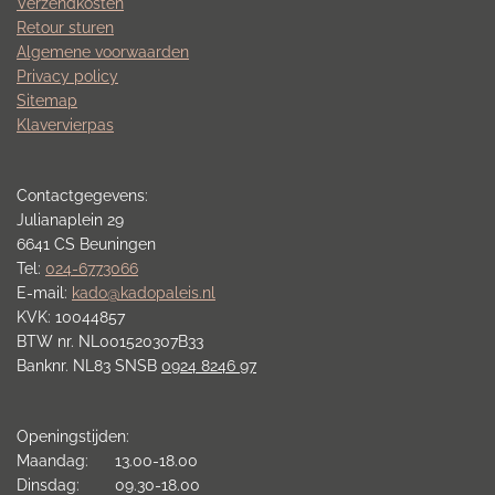
Verzendkosten
Retour sturen
Algemene voorwaarden
Privacy policy
Sitemap
Klavervierpas
Contactgegevens:
Julianaplein 29
6641 CS Beuningen
Tel:
024-6773066
E-mail:
kado@kadopaleis.nl
KVK: 10044857
BTW nr. NL001520307B33
Banknr. NL83 SNSB
0924 8246 97
Openingstijden:
Maandag: 13.00-18.00
Dinsdag: 09.30-18.00