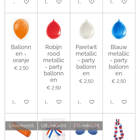
Houd mij op de hoogte
In winkelwagen
In winkelwagen
In winkelwag
Ballonn
Robijn
Parelwit
Blauw
en -
rood
metallic
metallic
oranje
metallic
- party
- party
- party
ballonn
ballonn
€ 2,50
ballonn
en
en
en
€ 2,50
€ 2,50
€ 2,50
In winkelwagen
In winkelwagen
In winkelwagen
In winkelwag
Uitverkocht
Uitverkocht
Uitverkocht