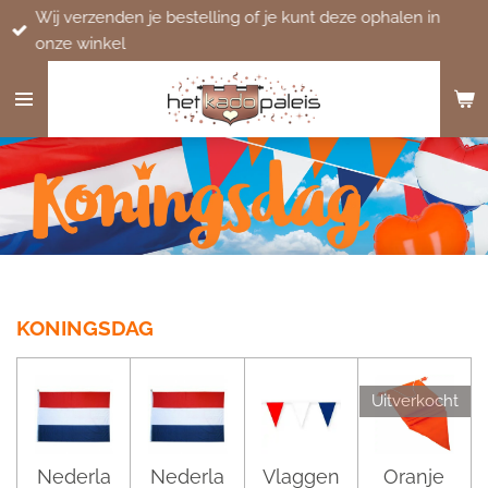
Wij verzenden je bestelling of je kunt deze ophalen in
Ga
onze winkel
direct
naar
de
hoofdinhoud
KONINGSDAG
Uitverkocht
Nederla
Nederla
Vlaggen
Oranje