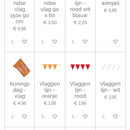
ndse
ndse
lijn -
wimpel
vlag
vlag 90
rood wit
€ 5,95
150x 90
x 60
blauw
cm
€ 3,50
€ 2,25
€ 6,95
In winkelwagen
In winkelwagen
In winkelwagen
Houd mij op 
Konings
Vlaggen
Vlaggen
Vlaggen
dag -
lijn -
lijn -
lijn - wit
vlag
oranje
rood
€ 1,95
€ 4,95
€ 1,95
€ 1,95
In winkelwagen
In winkelwagen
In winkelwagen
In winkelwag