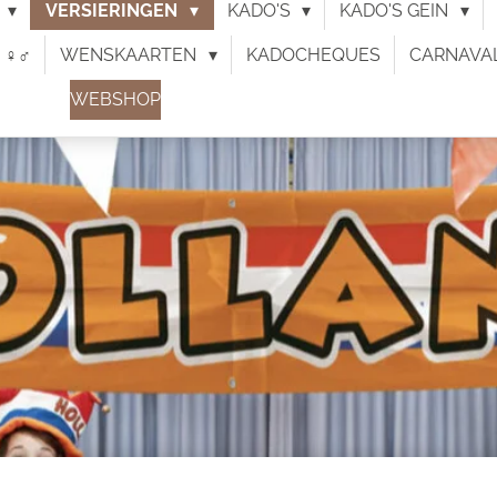
N
VERSIERINGEN
KADO'S
KADO'S GEIN
♀︎♂︎
WENSKAARTEN
KADOCHEQUES
CARNAVA
WEBSHOP