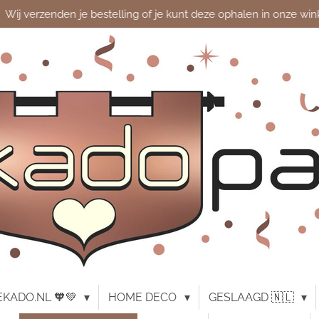
Wij verzenden je bestelling of je kunt deze ophalen in onze win
KADO.NL 🧡💚
HOME DECO
GESLAAGD 🇳🇱