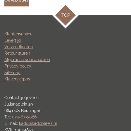
OVERZICHT
TOP
Klantenservice
Levertijd
Verzendkosten
Retour sturen
Algemene voorwaarden
Privacy policy
Sitemap
Klavervierpas
Contactgegevens:
Julianaplein 29
6641 CS Beuningen
Tel:
024-6773066
E-mail:
kado@kadopaleis.nl
KVK: 10044857