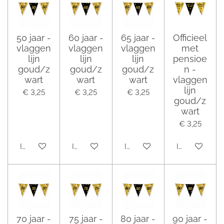
50 jaar -
60 jaar -
65 jaar -
Officieel
vlaggen
vlaggen
vlaggen
met
lijn
lijn
lijn
pensioe
goud/z
goud/z
goud/z
n -
wart
wart
wart
vlaggen
lijn
€ 3,25
€ 3,25
€ 3,25
goud/z
wart
€ 3,25
In winkelwagen
In winkelwagen
In winkelwagen
In winkelwag
70 jaar -
75 jaar -
80 jaar -
90 jaar -