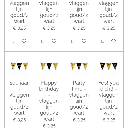
vlaggen
vlaggen
vlaggen
vlaggen
lijn
lijn
lijn
lijn
goud/z
goud/z
goud/z
goud/z
wart
wart
wart
wart
€ 3,25
€ 3,25
€ 3,25
€ 3,25
In winkelwagen
In winkelwagen
In winkelwagen
In winkelwag
100 jaar
Happy
Party
Yes! you
-
birthday
time -
did it! -
vlaggen
-
vlaggen
vlaggen
lijn
vlaggen
lijn
lijn
goud/z
lijn
goud/z
goud/z
wart
goud/z
wart
wart
wart
€ 3,25
€ 3,25
€ 3,25
€ 3,25