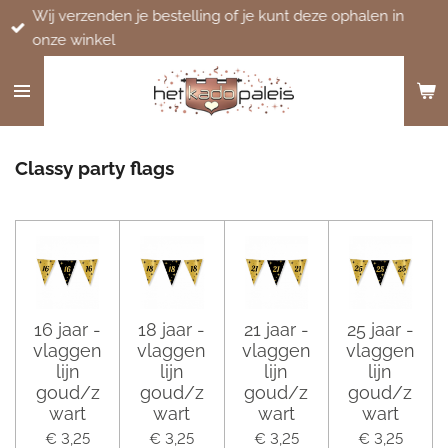
Wij verzenden je bestelling of je kunt deze ophalen in
Ga
onze winkel
direct
naar
de
hoofdinhoud
Classy party flags
16 jaar -
18 jaar -
21 jaar -
25 jaar -
vlaggen
vlaggen
vlaggen
vlaggen
lijn
lijn
lijn
lijn
goud/z
goud/z
goud/z
goud/z
wart
wart
wart
wart
€ 3,25
€ 3,25
€ 3,25
€ 3,25