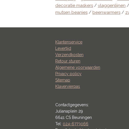
decoratie maskers
/
vlaggenlijnen
mutsen beanies
/
beenwarmers
/
z
Klantenservice
Levertijd
Verzendkosten
Retour sturen
Algemene voorwaarden
Privacy policy
Sitemap
Klavervierpas
Contactgegevens:
Julianaplein 29
6641 CS Beuningen
Tel:
024-6773066