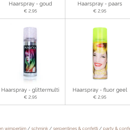
Haarspray - goud
Haarspray - paars
€ 2,95
€ 2,95
Haarspray - glittermulti
Haarspray - fluor geel
€ 2,95
€ 2,95
en wimperlijm
/
schmink
/
serpentines & confetti
/
party & confe