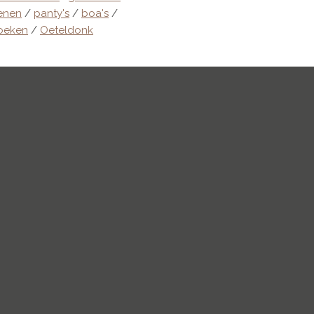
enen
/
panty's
/
boa's
/
oeken
/
Oeteldonk