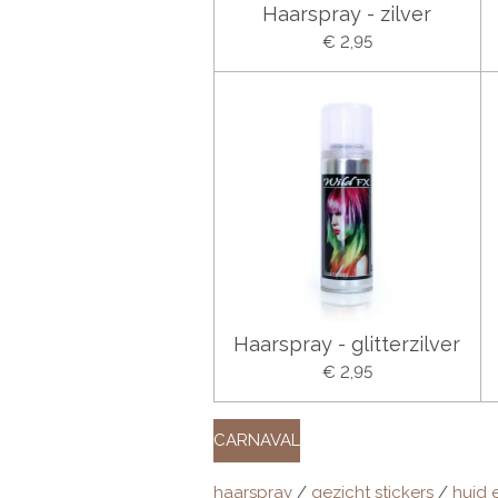
Haarspray - zilver
€ 2,95
Haarspray - glitterzilver
€ 2,95
CARNAVAL
haarspray
/
gezicht stickers
/
huid 