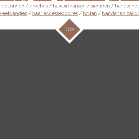
/
ballonnen
/
broches
/
hawaii kransen
/
sieraden
/
handscho
weetbandjes
/
haar accesseccoires
/
brillen
/
bandana's zakd
TOP