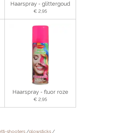
Haarspray - glittergoud
€ 2,95
Haarspray - fluor roze
€ 2,95
tti-shooters
/
glowsticks
/