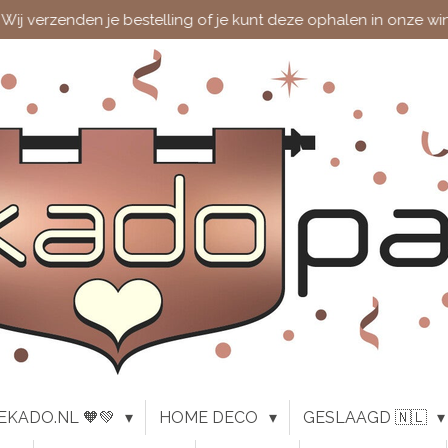
Wij verzenden je bestelling of je kunt deze ophalen in onze wi
EKADO.NL 🧡💚
HOME DECO
GESLAAGD 🇳🇱