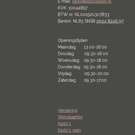
E-mail:
kado@kadopaleis.nl
KVK: 10044857
BTW nr. NL001520307B33
Banknr. NL83 SNSB
0924 8246 97
Openingstijden:
Maandag: 13.00-18.00
Dinsdag: 09.30-18.00
Woensdag: 09.30-18.00
Donderdag: 09.30-18.00
Vrijdag: 09.30-20.00
Zaterdag: 09.30-17.00
Versiering
Wenskaarten
Kado's
Kado's gein