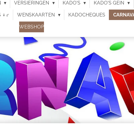
N
VERSIERINGEN
KADO'S
KADO'S GEIN
♀︎♂︎
WENSKAARTEN
KADOCHEQUES
CARNAV
WEBSHOP