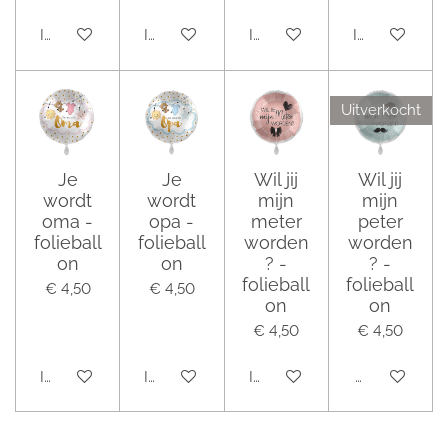
In winkelwagen
In winkelwagen
In winkelwagen
In winkelwag
Uitverkocht
Je
Je
Wil jij
Wil jij
wordt
wordt
mijn
mijn
oma -
opa -
meter
peter
folieball
folieball
worden
worden
on
on
? -
? -
folieball
folieball
€ 4,50
€ 4,50
on
on
€ 4,50
€ 4,50
In winkelwagen
In winkelwagen
In winkelwagen
Houd mij op 