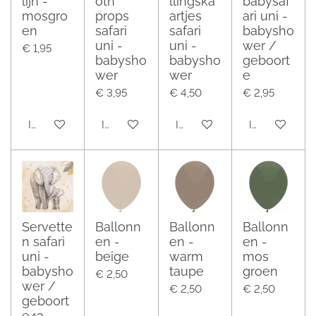
lijn -
oth
llingska
babysaf
mosgro
props
artjes
ari uni -
en
safari
safari
babysho
uni -
uni -
wer /
€ 1,95
babysho
babysho
geboort
wer
wer
e
€ 3,95
€ 4,50
€ 2,95
In winkelwagen
In winkelwagen
In winkelwagen
In winkelwag
Servette
Ballonn
Ballonn
Ballonn
n safari
en -
en -
en -
uni -
beige
warm
mos
babysho
taupe
groen
€ 2,50
wer /
€ 2,50
€ 2,50
geboort
e43