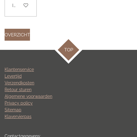
In winkelwagen
OVERZICHT
TOP
Klantenservice
Levertijd
Verzendkosten
Retour sturen
Algemene voorwaarden
Privacy policy
Sitemap
Klavervierpas
Contactgegevens: