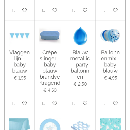
In winkelwagen
In winkelwagen
In winkelwagen
In winkelwag
Vlaggen
Crêpe
Blauw
Ballonn
lijn -
slinger -
metallic
enmix -
baby
baby
- party
baby
blauw
blauw
ballonn
blauw
brandve
en
€ 1,95
€ 4,95
rtragend
€ 2,50
€ 4,50
In winkelwagen
In winkelwagen
In winkelwagen
In winkelwag