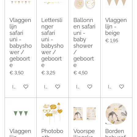
Vlaggen
Lettersli
Ballonn
Vlaggen
lijn
nger
en safari
lijn -
safari
safari
uni -
beige
uni -
uni -
baby
€ 1,95
babysho
babysho
shower
wer /
wer /
/
geboort
geboort
geboort
e
e
e
€ 3,50
€ 3,25
€ 4,50
In winkelwagen
In winkelwagen
In winkelwagen
In winkelwag
Vlaggen
Photobo
Voorspe
Borden