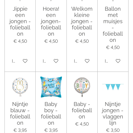
Jippie
Hoera!
Welkom
Ballon
een
een
kleine
met
jongen -
jongen-
jongen -
muisjes
folieball
folieball
folieball
-
on
on
on
folieball
on
€ 4,50
€ 4,50
€ 4,50
€ 4,50
In winkelwagen
In winkelwagen
In winkelwagen
In winkelwag
Nijntje
Baby
Baby -
Nijntje
blauw -
boy -
folieball
jongen -
folieball
folieball
on
vlaggen
on
on
lijn
€ 4,50
€ 3,95
€ 3,95
€ 3,50