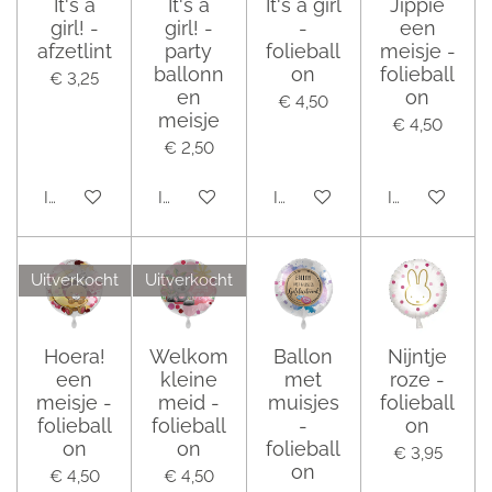
It's a
It's a
It's a girl
Jippie
girl! -
girl! -
-
een
afzetlint
party
folieball
meisje -
ballonn
on
folieball
€ 3,25
en
on
€ 4,50
meisje
€ 4,50
€ 2,50
In winkelwagen
In winkelwagen
In winkelwagen
In winkelwag
Uitverkocht
Uitverkocht
Hoera!
Welkom
Ballon
Nijntje
een
kleine
met
roze -
meisje -
meid -
muisjes
folieball
folieball
folieball
-
on
on
on
folieball
€ 3,95
on
€ 4,50
€ 4,50