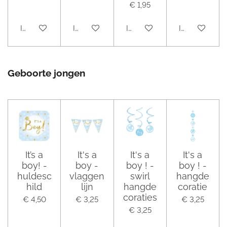
€ 1,95
In winkelwagen
In winkelwagen
In winkelwagen
In winkelwag
Geboorte jongen
It’s a
It's a
It's a
It's a
boy! -
boy -
boy ! -
boy ! -
huldesc
vlaggen
swirl
hangde
hild
lijn
hangde
coratie
coraties
€ 4,50
€ 3,25
€ 3,25
€ 3,25