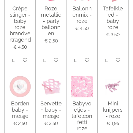
Crêpe
Roze
Ballonn
Tafelkle
slinger -
metallic
enmix -
ed -
baby
- party
roze
baby
roze
ballonn
roze
€ 4,50
brandve
en
€ 3,50
rtragend
€ 2,50
€ 4,50
In winkelwagen
In winkelwagen
In winkelwagen
In winkelwag
Borden
Servette
Babyvo
Mini
baby -
n baby -
etjes -
knijpers
meisje
meisje
tafelcon
- roze
fetti
€ 2,50
€ 3,50
€ 1,95
roze