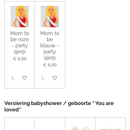
Mom to
Mom to
be roze
be
- party
blauw -
sjerp
party
sjerp
€ 6,99
€ 6,99
In winkelwagen
In winkelwagen
Versiering babyshower / geboorte " You are
loved"