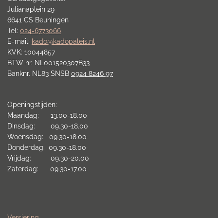
Julianaplein 29
6641 CS Beuningen
Tel:
024-6773066
E-mail:
kado@kadopaleis.nl
KVK: 10044857
BTW nr. NL001520307B33
Banknr. NL83 SNSB
0924 8246 97
Openingstijden:
Maandag: 13.00-18.00
Dinsdag: 09.30-18.00
Woensdag: 09.30-18.00
Donderdag: 09.30-18.00
Vrijdag: 09.30-20.00
Zaterdag: 09.30-17.00
Versiering