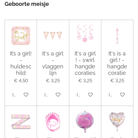
Geboorte meisje
It’s a girl!
It's a girl
It's a girl
It's is a
-
-
! - swirl
girl ! -
huldesc
vlaggen
hangde
hangde
hild
lijn
coraties
coratie
€ 4,50
€ 3,25
€ 3,25
€ 3,25
In winkelwagen
In winkelwagen
In winkelwagen
In winkelwag