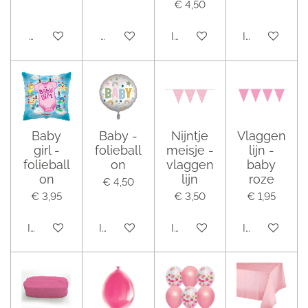
€ 4,50
Houd mij op de hoogte
Houd mij op de hoogte
In winkelwagen
In winkelwag
Baby
Baby -
Nijntje
Vlaggen
girl -
folieball
meisje -
lijn -
folieball
on
vlaggen
baby
on
lijn
roze
€ 4,50
€ 3,95
€ 3,50
€ 1,95
In winkelwagen
In winkelwagen
In winkelwagen
In winkelwag