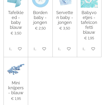
Tafelkle
Borden
Servette
Babyvo
ed -
baby -
n baby -
etjes -
baby
jongen
jongen
tafelcon
blauw
fetti
€ 2,50
€ 3,50
blauw
€ 3,50
€ 1,95
In winkelwagen
In winkelwagen
In winkelwagen
In winkelwag
Mini
knijpers
- blauw
€ 1,95