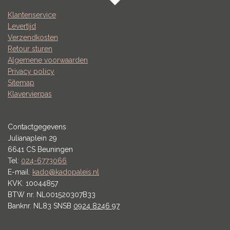
Klantenservice
Levertijd
Verzendkosten
Retour sturen
Algemene voorwaarden
Privacy policy
Sitemap
Klavervierpas
Contactgegevens:
Julianaplein 29
6641 CS Beuningen
Tel:
024-6773066
E-mail:
kado@kadopaleis.nl
KVK: 10044857
BTW nr. NL001520307B33
Banknr. NL83 SNSB
0924 8246 97