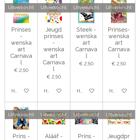
Uitverkocht
Uitverkocht
Uitverkocht
Uitverkocht
Prinses
Jeugd
Steek -
Prinses-
-
prinses
wenska
wenska
wenska
-
art
art
art
wenska
Carnava
Carnava
Carnava
art
l
l
l
Carnava
€ 2,50
€ 2,50
l
€ 2,50
€ 2,50
Houd mij op de hoogte
Houd mij op de hoogte
Houd mij op de hoogte
Houd mij op 
Uitverkocht
Uitverkocht
Uitverkocht
Uitverkocht
Prins -
Alááf -
Prins -
Jeugdpr