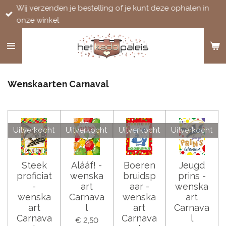
Wij verzenden je bestelling of je kunt deze ophalen in
Ga
onze winkel
direct
naar
de
hoofdinhoud
Wenskaarten Carnaval
Uitverkocht
Uitverkocht
Uitverkocht
Uitverkocht
Steek
Alááf! -
Boeren
Jeugd
proficiat
wenska
bruidsp
prins -
-
art
aar -
wenska
wenska
Carnava
wenska
art
art
l
art
Carnava
Carnava
Carnava
l
€ 2,50