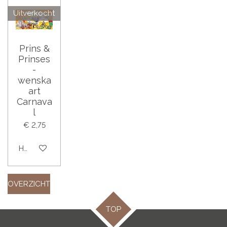
Uitverkocht
Prins &
Prinses
-
wenska
art
Carnava
l
€ 2,75
Houd mij op de hoogte
OVERZICHT
TOP