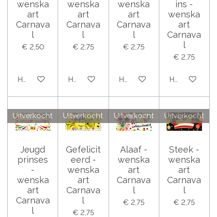
wenska
wenska
wenska
ins -
art
art
art
wenska
Carnava
Carnava
Carnava
art
l
l
l
Carnava
l
€ 2,50
€ 2,75
€ 2,75
€ 2,75
Houd mij op de hoogte
Houd mij op de hoogte
Houd mij op de hoogte
Houd mij op 
Uitverkocht
Uitverkocht
Uitverkocht
Uitverkocht
Jeugd
Gefelicit
Alaaf -
Steek -
prinses
eerd -
wenska
wenska
-
wenska
art
art
wenska
art
Carnava
Carnava
art
Carnava
l
l
Carnava
l
€ 2,75
€ 2,75
l
€ 2,75