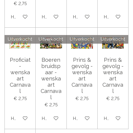
€ 2,75
Houd mij op de hoogte
Houd mij op de hoogte
Houd mij op de hoogte
Houd mij op 
Uitverkocht
Uitverkocht
Uitverkocht
Uitverkocht
Proficiat
Boeren
Prins &
Prins &
-
bruidsp
gevolg -
gevolg -
wenska
aar -
wenska
wenska
art
wenska
art
art
Carnava
art
Carnava
Carnava
l
Carnava
l
l
l
€ 2,75
€ 2,75
€ 2,75
€ 2,75
Houd mij op de hoogte
Houd mij op de hoogte
Houd mij op de hoogte
Houd mij op 