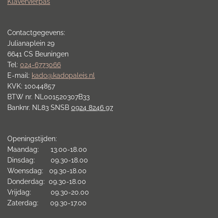
Klavervierpas
Contactgegevens:
Julianaplein 29
6641 CS Beuningen
Tel:
024-6773066
E-mail:
kado@kadopaleis.nl
KVK: 10044857
BTW nr. NL001520307B33
Banknr. NL83 SNSB
0924 8246 97
Openingstijden:
Maandag: 13.00-18.00
Dinsdag: 09.30-18.00
Woensdag: 09.30-18.00
Donderdag: 09.30-18.00
Vrijdag: 09.30-20.00
Zaterdag: 09.30-17.00