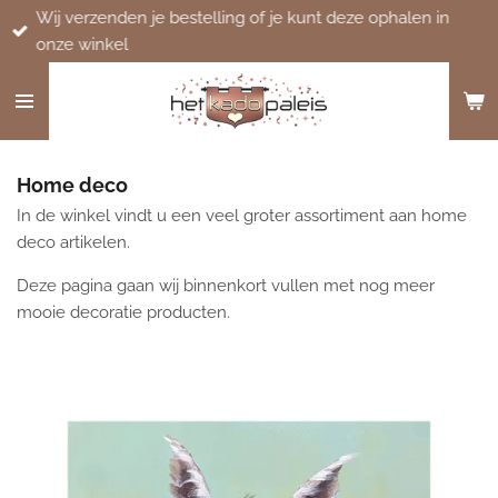
Wij verzenden je bestelling of je kunt deze ophalen in
Ga
onze winkel
direct
naar
de
hoofdinhoud
Home deco
In de winkel vindt u een veel groter assortiment aan home
deco artikelen.
Deze pagina gaan wij binnenkort vullen met nog meer
mooie decoratie producten.