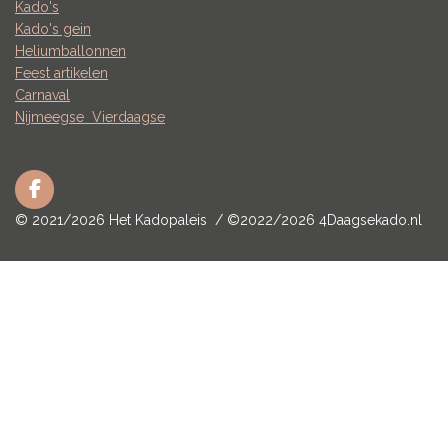
Kado's
Kado's gein
Heliumballonnen
Feest artikelen
Carnaval
Nijmeegse
Vierdaagse
F
a
© 2021/2026 Het Kadopaleis / ©2022/2026 4Daagsekado.nl
c
e
b
o
o
k