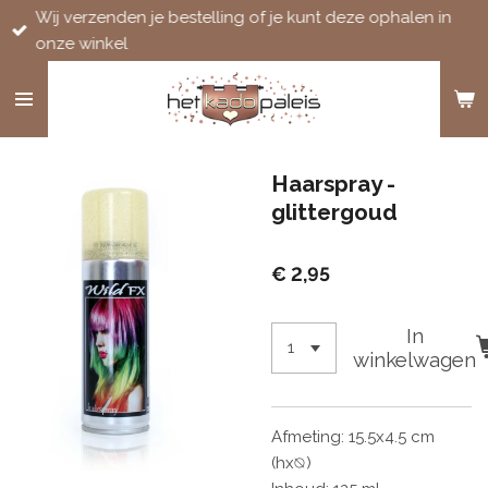
Wij verzenden je bestelling of je kunt deze ophalen in
Ga
onze winkel
direct
naar
de
hoofdinhoud
Haarspray -
glittergoud
€ 2,95
In
winkelwagen
Afmeting: 15.5x4.5 cm
(hx
⦰
)