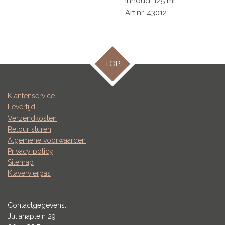
Inhoud: 125 ml
Art.nr. 43012
TOP
Klantenservice
Levertijd
Verzendkosten
Retour sturen
Algemene voorwaarden
Privacy policy
Sitemap
Klavervierpas
Contactgegevens:
Julianaplein 29