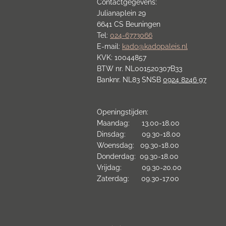
Contactgegevens:
Julianaplein 29
6641 CS Beuningen
Tel:
024-6773066
E-mail:
kado@kadopaleis.nl
KVK: 10044857
BTW nr. NL001520307B33
Banknr. NL83 SNSB
0924 8246 97
Openingstijden:
Maandag: 13.00-18.00
Dinsdag: 09.30-18.00
Woensdag: 09.30-18.00
Donderdag: 09.30-18.00
Vrijdag: 09.30-20.00
Zaterdag: 09.30-17.00