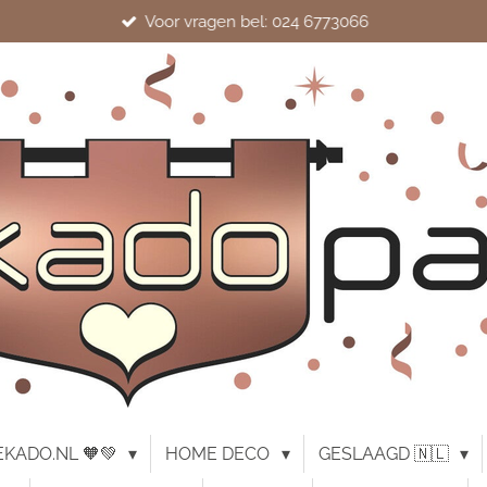
Voor vragen bel: 024 6773066
KADO.NL 🧡💚
HOME DECO
GESLAAGD 🇳🇱