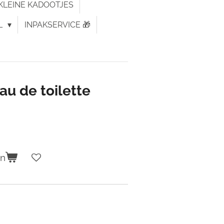
KLEINE KADOOTJES
L
INPAKSERVICE 🎁
au de toilette
en