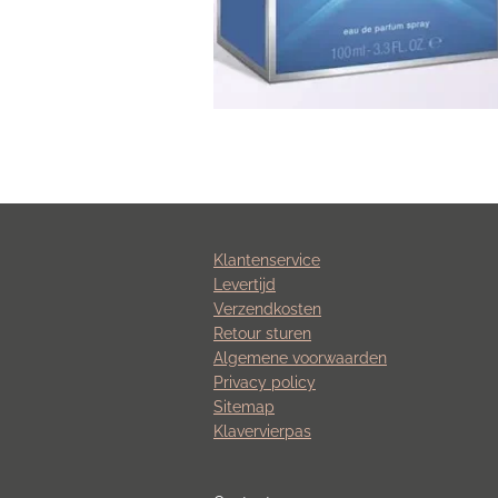
Klantenservice
Levertijd
Verzendkosten
Retour sturen
Algemene voorwaarden
Privacy policy
Sitemap
Klavervierpas