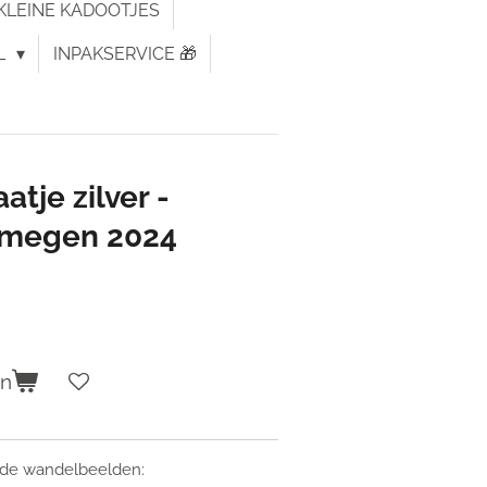
KLEINE KADOOTJES
L
INPAKSERVICE 🎁
tje zilver -
jmegen 2024
en
ende wandelbeelden: