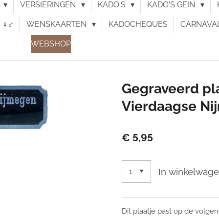
N
VERSIERINGEN
KADO'S
KADO'S GEIN
♀︎♂︎
WENSKAARTEN
KADOCHEQUES
CARNAVA
WEBSHOP
Gegraveerd plaa
Vierdaagse Ni
€ 5,95
In winkelwag
Dit plaatje past op de volg