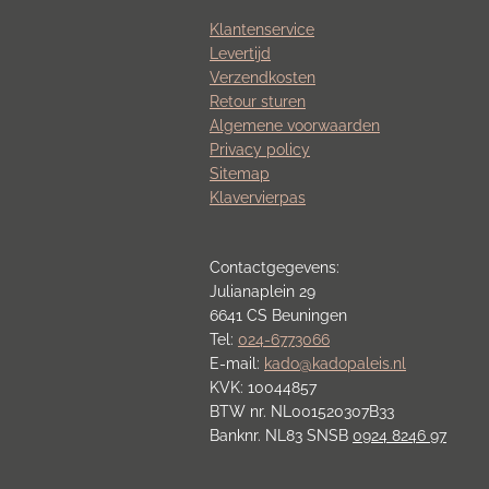
Klantenservice
Levertijd
Verzendkosten
Retour sturen
Algemene voorwaarden
Privacy policy
Sitemap
Klavervierpas
Contactgegevens:
Julianaplein 29
6641 CS Beuningen
Tel:
024-6773066
E-mail:
kado@kadopaleis.nl
KVK: 10044857
BTW nr. NL001520307B33
Banknr. NL83 SNSB
0924 8246 97