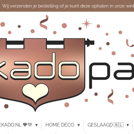
Wij verzenden je bestelling of je kunt deze ophalen in onze win
KADO.NL 🧡💚
HOME DECO
GESLAAGD 🇳🇱