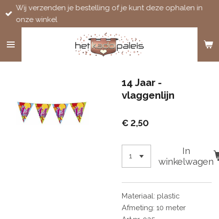
Wij verzenden je bestelling of je kunt deze ophalen in
Ga
onze winkel
direct
naar
de
hoofdinhoud
14 Jaar -
vlaggenlijn
€ 2,50
In
winkelwagen
Materiaal: plastic
Afmeting: 10 meter