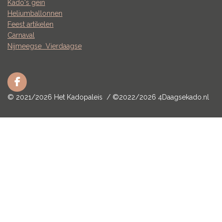
Kado's gein
Heliumballonnen
Feest artikelen
Carnaval
Nijmeegse
Vierdaagse
F
a
© 2021/2026 Het Kadopaleis / ©2022/2026 4Daagsekado.nl
c
e
b
o
o
k