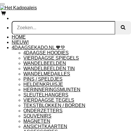
Ga
direct
naar
de
hoofdinhoud
HOME
NIEUW!
4DAAGSEKADO.NL 🧡💚
4DAAGSE HOODIES
VIERDAAGSE SPIEGELS
WANDELBEELDEN
WANDELBEELDEN TIN
WANDELMEDAILLES
PINS / SPELDJES
HELDENKRUISJE
HERINNERINGSMUNTEN
SLEUTELHANGERS
VIERDAAGSE TEGELS
TEKSTBLOKKEN / BORDEN
ONDERZETTERS
SOUVENIRS
MAGNETEN
ANSICHTKAARTEN