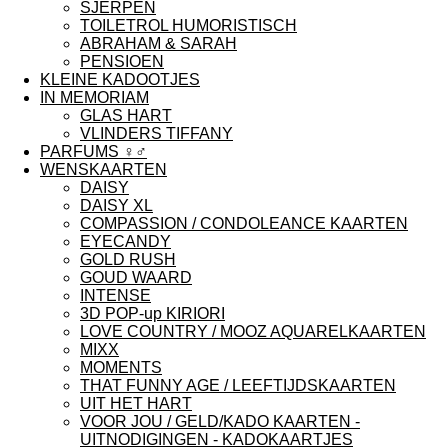
SJERPEN
TOILETROL HUMORISTISCH
ABRAHAM & SARAH
PENSIOEN
KLEINE KADOOTJES
IN MEMORIAM
GLAS HART
VLINDERS TIFFANY
PARFUMS ♀︎♂︎
WENSKAARTEN
DAISY
DAISY XL
COMPASSION / CONDOLEANCE KAARTEN
EYECANDY
GOLD RUSH
GOUD WAARD
INTENSE
3D POP-up KIRIORI
LOVE COUNTRY / MOOZ AQUARELKAARTEN
MIXX
MOMENTS
THAT FUNNY AGE / LEEFTIJDSKAARTEN
UIT HET HART
VOOR JOU / GELD/KADO KAARTEN -
UITNODIGINGEN - KADOKAARTJES