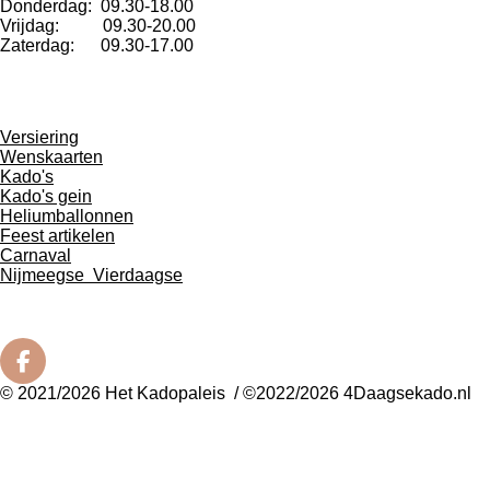
Donderdag: 09.30-18.00
Vrijdag: 09.30-20.00
Zaterdag: 09.30-17.00
Versiering
Wenskaarten
Kado's
Kado's gein
Heliumballonnen
Feest artikelen
Carnaval
Nijmeegse
Vierdaagse
F
a
© 2021/2026 Het Kadopaleis / ©2022/2026 4Daagsekado.nl
c
e
b
o