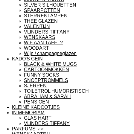
SILVER SILHOUETTEN
SPAARPOTTEN
STERRENLAMPEN
THEE GLAZEN
VALENTIJN
VLINDERS TIFFANY
WENSKAARS
WIE AAN TAFEL?
WOODART
Wijn / champagneglazen
KADO'S GEIN
BLACK & WHITE MUGS
CARTOONMOKKEN
FUNNY SOCKS
SNOEPTROMMELS
SJERPEN
TOILETROL HUMORISTISCH
ABRAHAM & SARAH
PENSIOEN
KLEINE KADOOTJES
IN MEMORIAM
GLAS HART
VLINDERS TIFFANY
PARFUMS ♀︎♂︎