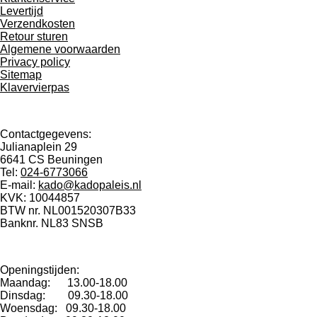
Levertijd
Verzendkosten
Retour sturen
Algemene voorwaarden
Privacy policy
Sitemap
Klavervierpas
Contactgegevens:
Julianaplein 29
6641 CS Beuningen
Tel:
024-6773066
E-mail:
kado@kadopaleis.nl
KVK: 10044857
BTW nr. NL001520307B33
Banknr. NL83 SNSB
0924 8246 97
Openingstijden:
Maandag: 13.00-18.00
Dinsdag: 09.30-18.00
Woensdag: 09.30-18.00