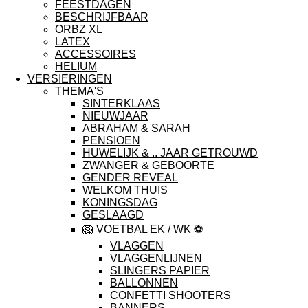
FEESTDAGEN
BESCHRIJFBAAR
ORBZ XL
LATEX
ACCESSOIRES
HELIUM
VERSIERINGEN
THEMA'S
SINTERKLAAS
NIEUWJAAR
ABRAHAM & SARAH
PENSIOEN
HUWELIJK & .. JAAR GETROUWD
ZWANGER & GEBOORTE
GENDER REVEAL
WELKOM THUIS
KONINGSDAG
GESLAAGD
🦁 VOETBAL EK / WK ⚽️
VLAGGEN
VLAGGENLIJNEN
SLINGERS PAPIER
BALLONNEN
CONFETTI SHOOTERS
BANNERS