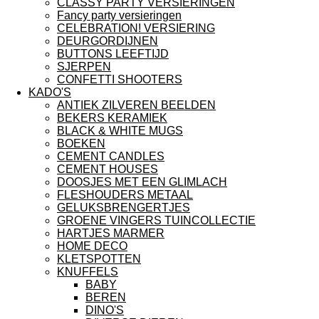
CLASSY PARTY VERSIERINGEN
Fancy party versieringen
CELEBRATION! VERSIERING
DEURGORDIJNEN
BUTTONS LEEFTIJD
SJERPEN
CONFETTI SHOOTERS
KADO'S
ANTIEK ZILVEREN BEELDEN
BEKERS KERAMIEK
BLACK & WHITE MUGS
BOEKEN
CEMENT CANDLES
CEMENT HOUSES
DOOSJES MET EEN GLIMLACH
FLESHOUDERS METAAL
GELUKSBRENGERTJES
GROENE VINGERS TUINCOLLECTIE
HARTJES MARMER
HOME DECO
KLETSPOTTEN
KNUFFELS
BABY
BEREN
DINO'S