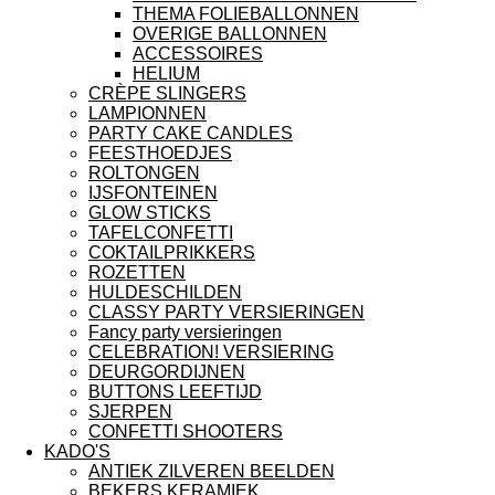
THEMA FOLIEBALLONNEN
OVERIGE BALLONNEN
ACCESSOIRES
HELIUM
CRÈPE SLINGERS
LAMPIONNEN
PARTY CAKE CANDLES
FEESTHOEDJES
ROLTONGEN
IJSFONTEINEN
GLOW STICKS
TAFELCONFETTI
COKTAILPRIKKERS
ROZETTEN
HULDESCHILDEN
CLASSY PARTY VERSIERINGEN
Fancy party versieringen
CELEBRATION! VERSIERING
DEURGORDIJNEN
BUTTONS LEEFTIJD
SJERPEN
CONFETTI SHOOTERS
KADO'S
ANTIEK ZILVEREN BEELDEN
BEKERS KERAMIEK