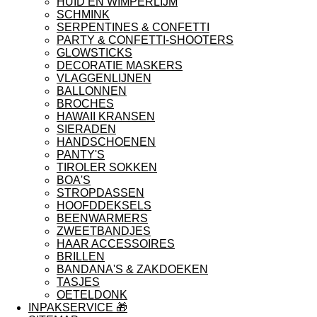
HUID EN WIMPERLIJM
SCHMINK
SERPENTINES & CONFETTI
PARTY & CONFETTI-SHOOTERS
GLOWSTICKS
DECORATIE MASKERS
VLAGGENLIJNEN
BALLONNEN
BROCHES
HAWAII KRANSEN
SIERADEN
HANDSCHOENEN
PANTY'S
TIROLER SOKKEN
BOA'S
STROPDASSEN
HOOFDDEKSELS
BEENWARMERS
ZWEETBANDJES
HAAR ACCESSOIRES
BRILLEN
BANDANA'S & ZAKDOEKEN
TASJES
OETELDONK
INPAKSERVICE 🎁