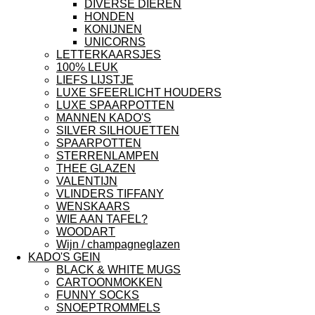
DIVERSE DIEREN
HONDEN
KONIJNEN
UNICORNS
LETTERKAARSJES
100% LEUK
LIEFS LIJSTJE
LUXE SFEERLICHT HOUDERS
LUXE SPAARPOTTEN
MANNEN KADO'S
SILVER SILHOUETTEN
SPAARPOTTEN
STERRENLAMPEN
THEE GLAZEN
VALENTIJN
VLINDERS TIFFANY
WENSKAARS
WIE AAN TAFEL?
WOODART
Wijn / champagneglazen
KADO'S GEIN
BLACK & WHITE MUGS
CARTOONMOKKEN
FUNNY SOCKS
SNOEPTROMMELS