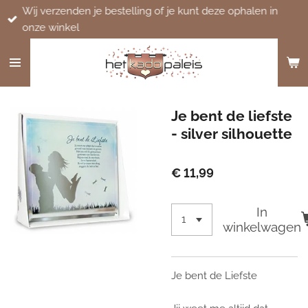
Wij verzenden je bestelling of je kunt deze ophalen in
Ga
onze winkel
direct
naar
de
hoofdinhoud
Je bent de liefste
- silver silhouette
€ 11,99
In
winkelwagen
Je bent de Liefste