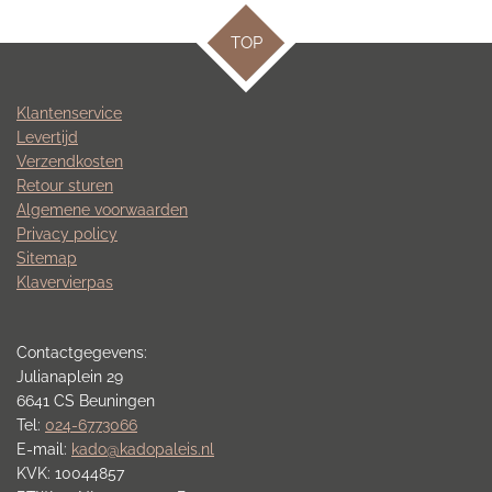
TOP
Klantenservice
Levertijd
Verzendkosten
Retour sturen
Algemene voorwaarden
Privacy policy
Sitemap
Klavervierpas
Contactgegevens:
Julianaplein 29
6641 CS Beuningen
Tel:
024-6773066
E-mail:
kado@kadopaleis.nl
KVK: 10044857