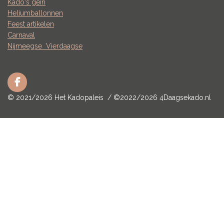
Kado's gein
Heliumballonnen
Feest artikelen
Carnaval
Nijmeegse
Vierdaagse
F
a
© 2021/2026 Het Kadopaleis / ©2022/2026 4Daagsekado.nl
c
e
b
o
o
k