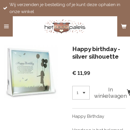
Wij verzenden je bestelling of je kunt deze ophalen in
Ga
onze winkel
direct
naar
de
hoofdinhoud
Happy birthday -
silver silhouette
€ 11,99
In
winkelwagen
Happy Birthday