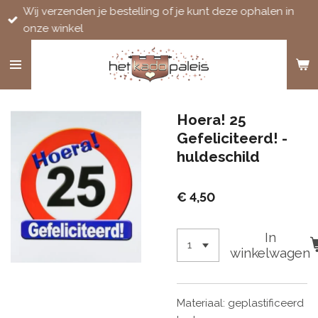
Wij verzenden je bestelling of je kunt deze ophalen in
Ga
onze winkel
direct
naar
de
hoofdinhoud
Hoera! 25
Gefeliciteerd! -
huldeschild
€ 4,50
In
winkelwagen
Materiaal: geplastificeerd