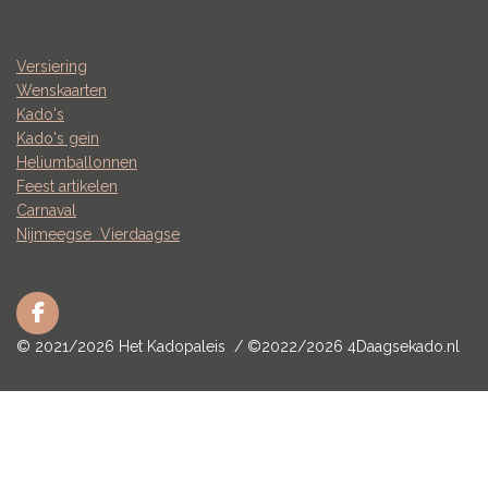
Versiering
Wenskaarten
Kado's
Kado's gein
Heliumballonnen
Feest artikelen
Carnaval
Nijmeegse
Vierdaagse
F
a
© 2021/2026 Het Kadopaleis / ©2022/2026 4Daagsekado.nl
c
e
b
o
o
k