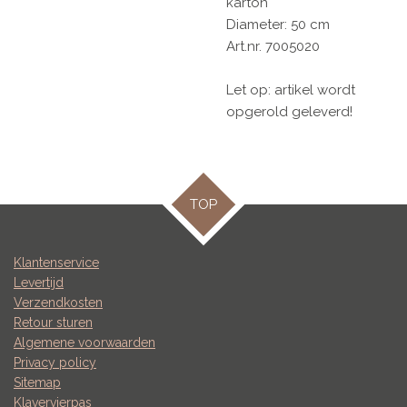
karton
Diameter: 50 cm
Art.nr.
70050
20
Let op: artikel wordt
opgerold geleverd!
TOP
Klantenservice
Levertijd
Verzendkosten
Retour sturen
Algemene voorwaarden
Privacy policy
Sitemap
Klavervierpas