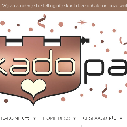
Wij verzenden je bestelling of je kunt deze ophalen in onze win
KADO.NL 🧡💚
HOME DECO
GESLAAGD 🇳🇱