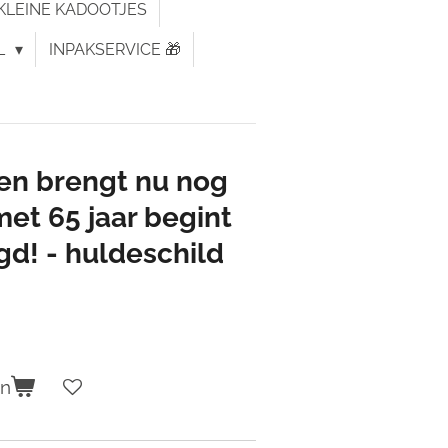
KLEINE KADOOTJES
L
INPAKSERVICE 🎁
ven brengt nu nog
et 65 jaar begint
d! - huldeschild
en