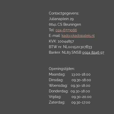
Contactgegevens:
Julianaplein 29
6641 CS Beuningen
Tel:
024-6773066
E-mail:
kado@kadopaleis.nl
KVK: 10044857
BTW nr. NL001520307B33
Banknr. NL83 SNSB
0924 8246 97
Openingstijden:
Maandag: 13.00-18.00
Dinsdag: 09.30-18.00
Woensdag: 09.30-18.00
Donderdag: 09.30-18.00
Vrijdag: 09.30-20.00
Zaterdag: 09.30-17.00