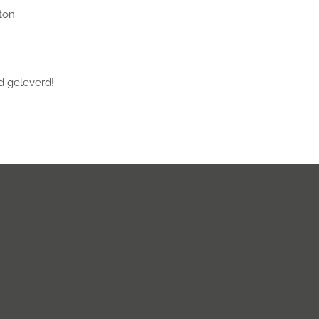
rton
ld geleverd!