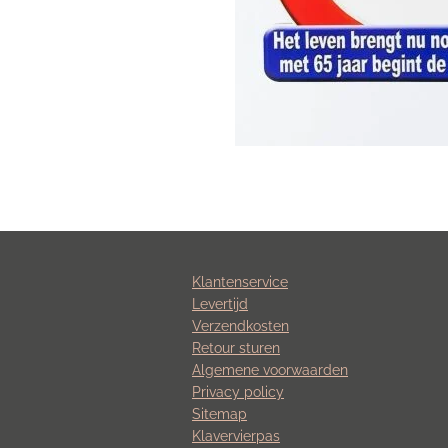
Klantenservice
Levertijd
Verzendkosten
Retour sturen
Algemene voorwaarden
Privacy policy
Sitemap
Klavervierpas