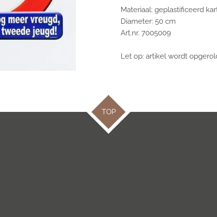
Materiaal: geplastificeerd ka
Diameter: 50 cm
Art.nr.
70050
09
Let op: artikel wordt opgero
TOP