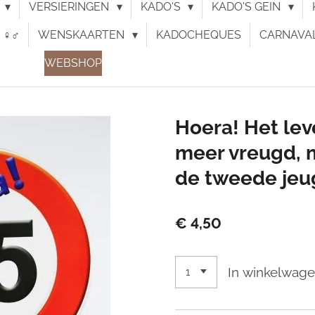
N
VERSIERINGEN
KADO'S
KADO'S GEIN
♀︎♂︎
WENSKAARTEN
KADOCHEQUES
CARNAVA
WEBSHOP
Hoera! Het le
meer vreugd, m
de tweede jeug
€ 4,50
In winkelwag