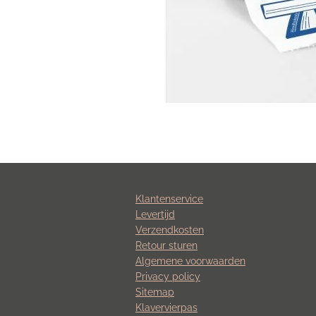
Klantenservice
Levertijd
Verzendkosten
Retour sturen
Algemene voorwaarden
Privacy policy
Sitemap
Klavervierpas