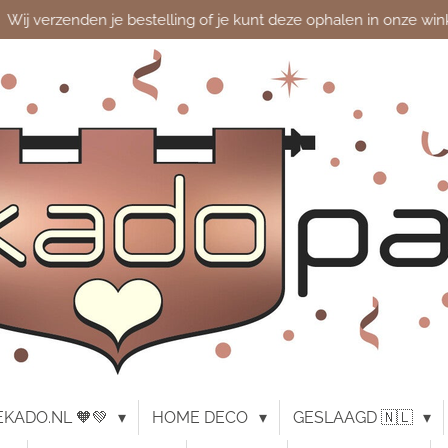
Wij verzenden je bestelling of je kunt deze ophalen in onze win
KADO.NL 🧡💚
HOME DECO
GESLAAGD 🇳🇱