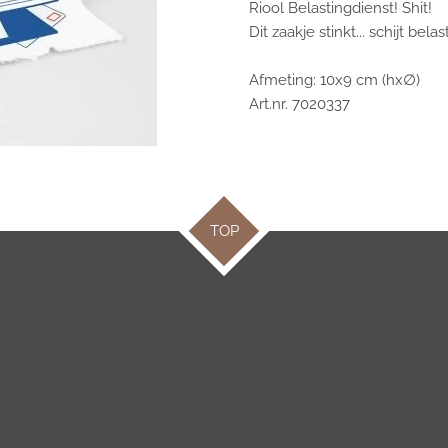
Riool Belastingdienst! Shit!
Dit zaakje stinkt... schijt belast
Afmeting: 10x9 cm (hx∅)
Art.nr. 70203
37
TOP