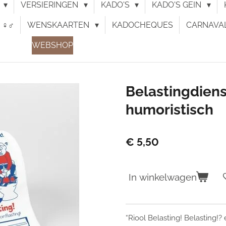
N
VERSIERINGEN
KADO'S
KADO'S GEIN
♀︎♂︎
WENSKAARTEN
KADOCHEQUES
CARNAVA
WEBSHOP
Belastingdienst
humoristisch
€ 5,50
In winkelwagen
“Riool Belasting! Belasting!? 