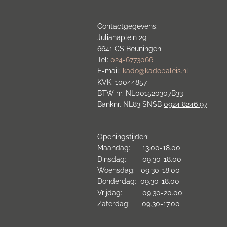
Contactgegevens:
Julianaplein 29
6641 CS Beuningen
Tel:
024-6773066
E-mail:
kado@kadopaleis.nl
KVK: 10044857
BTW nr. NL001520307B33
Banknr. NL83 SNSB
0924 8246 97
Openingstijden:
Maandag: 13.00-18.00
Dinsdag: 09.30-18.00
Woensdag: 09.30-18.00
Donderdag: 09.30-18.00
Vrijdag: 09.30-20.00
Zaterdag: 09.30-17.00