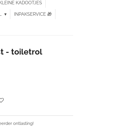
KLEINE KADOOTJES
L
INPAKSERVICE 🎁
 - toiletrol
eerder ontlasting!