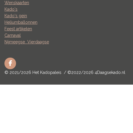
Wenskaarten
Kado's
Kado's gein
Heliumballonnen
Feest artikelen
Carnaval
Nijmeegse
Vierdaagse
F
a
© 2021/2026 Het Kadopaleis / ©2022/2026 4Daagsekado.nl
c
e
b
o
o
k