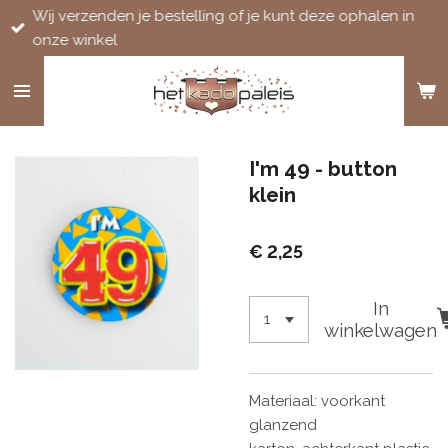
Wij verzenden je bestelling of je kunt deze ophalen in
Ga
onze winkel
direct
naar
de
hoofdinhoud
I'm 49 - button
klein
€ 2,25
In
winkelwagen
Materiaal: voorkant
glanzend