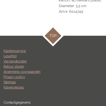
karton, achterkant plastic
Diameter: 5,5 cm
Art.nr. 6014749
TOP
Klantenservice
Levertijd
Verzendkosten
Retour sturen
Algemene voorwaarden
Privacy policy
Sitemap
Klavervierpas
Contactgegevens: