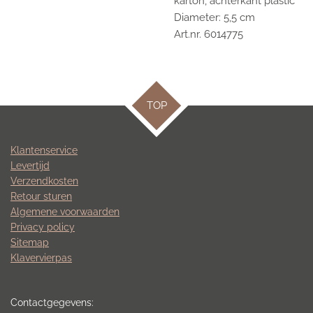
karton, achterkant plastic
Diameter: 5,5 cm
Art.nr. 6014775
TOP
Klantenservice
Levertijd
Verzendkosten
Retour sturen
Algemene voorwaarden
Privacy policy
Sitemap
Klavervierpas
Contactgegevens: