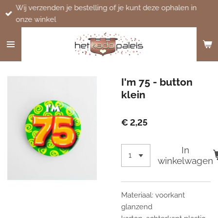
Wij verzenden je bestelling of je kunt deze ophalen in
Ga
onze winkel
direct
naar
de
hoofdinhoud
I'm 75 - button
klein
€ 2,25
In
winkelwagen
Materiaal: voorkant
glanzend