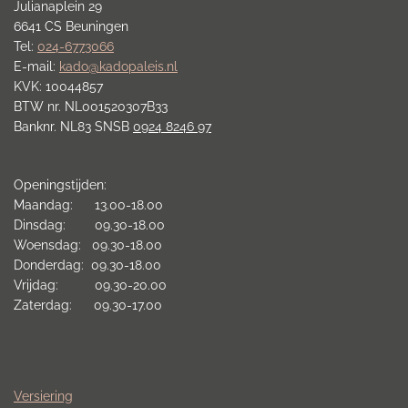
Julianaplein 29
6641 CS Beuningen
Tel:
024-6773066
E-mail:
kado@kadopaleis.nl
KVK: 10044857
BTW nr. NL001520307B33
Banknr. NL83 SNSB
0924 8246 97
Openingstijden:
Maandag: 13.00-18.00
Dinsdag: 09.30-18.00
Woensdag: 09.30-18.00
Donderdag: 09.30-18.00
Vrijdag: 09.30-20.00
Zaterdag: 09.30-17.00
Versiering