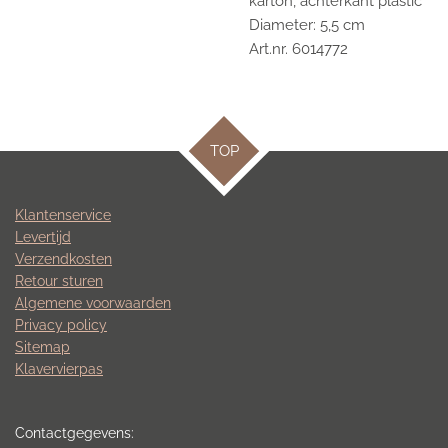
karton, achterkant plastic
Diameter: 5,5 cm
Art.nr. 6014772
TOP
Klantenservice
Levertijd
Verzendkosten
Retour sturen
Algemene voorwaarden
Privacy policy
Sitemap
Klavervierpas
Contactgegevens: