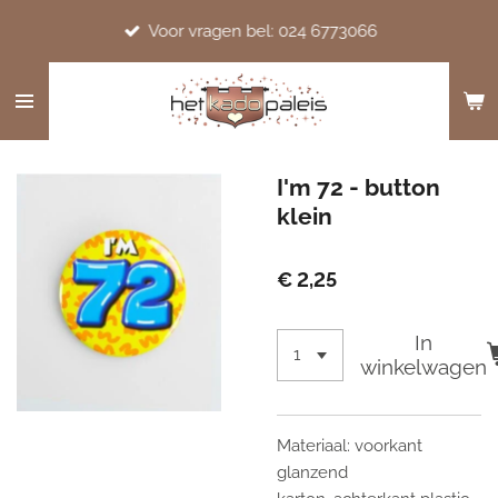
Ga
Voor vragen bel: 024 6773066
direct
naar
de
hoofdinhoud
I'm 72 - button
klein
€ 2,25
In
winkelwagen
Materiaal: voorkant
glanzend