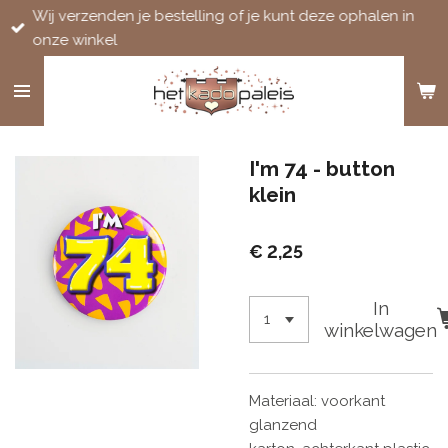
Wij verzenden je bestelling of je kunt deze ophalen in
Ga
onze winkel
direct
naar
de
hoofdinhoud
I'm 74 - button
klein
€ 2,25
In
winkelwagen
Materiaal: voorkant
glanzend