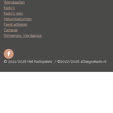
Wenskaarten
Kado's
Kado's gein
Heliumballonnen
Feest artikelen
Carnaval
Nijmeegse
Vierdaagse
F
a
© 2021/2026 Het Kadopaleis / ©2022/2026 4Daagsekado.nl
c
e
b
o
o
k