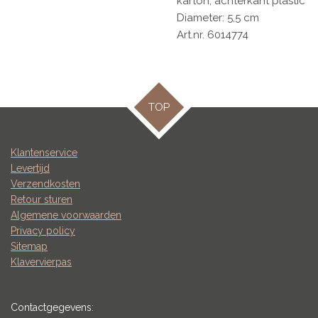
karton, achterkant plastic
Diameter: 5,5 cm
Art.nr. 6014774
TOP
Klantenservice
Levertijd
Verzendkosten
Retour sturen
Algemene voorwaarden
Privacy policy
Sitemap
Klavervierpas
Contactgegevens: