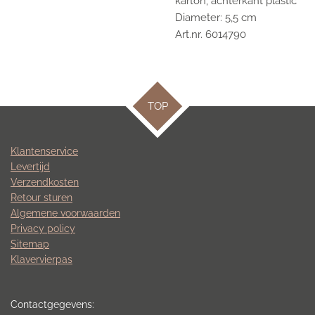
karton, achterkant plastic
Diameter: 5,5 cm
Art.nr. 6014790
TOP
Klantenservice
Levertijd
Verzendkosten
Retour sturen
Algemene voorwaarden
Privacy policy
Sitemap
Klavervierpas
Contactgegevens: