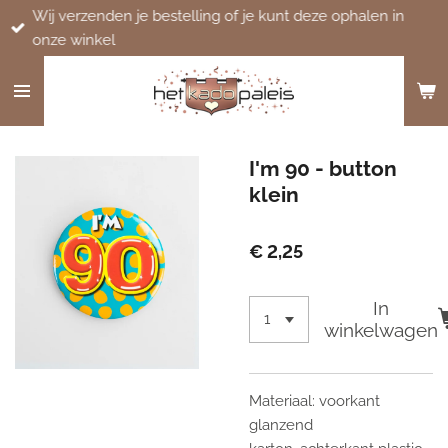
Wij verzenden je bestelling of je kunt deze ophalen in
Ga
onze winkel
direct
naar
de
hoofdinhoud
I'm 90 - button
klein
€ 2,25
In
winkelwagen
Materiaal: voorkant
glanzend