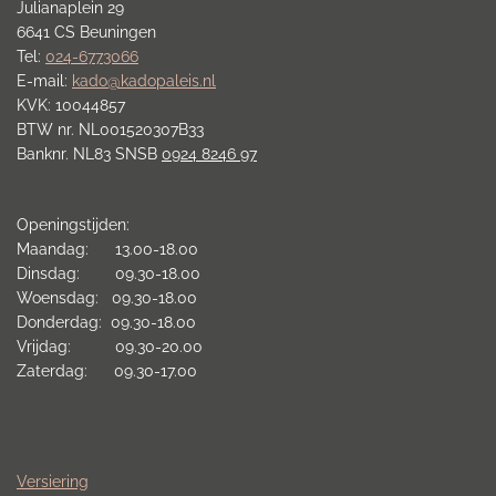
Julianaplein 29
6641 CS Beuningen
Tel:
024-6773066
E-mail:
kado@kadopaleis.nl
KVK: 10044857
BTW nr. NL001520307B33
Banknr. NL83 SNSB
0924 8246 97
Openingstijden:
Maandag: 13.00-18.00
Dinsdag: 09.30-18.00
Woensdag: 09.30-18.00
Donderdag: 09.30-18.00
Vrijdag: 09.30-20.00
Zaterdag: 09.30-17.00
Versiering