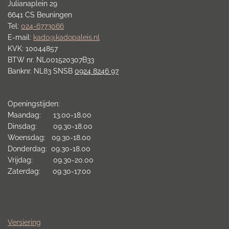
Julianaplein 29
6641 CS Beuningen
Tel:
024-6773066
E-mail:
kado@kadopaleis.nl
KVK: 10044857
BTW nr. NL001520307B33
Banknr. NL83 SNSB
0924 8246 97
Openingstijden:
Maandag: 13.00-18.00
Dinsdag: 09.30-18.00
Woensdag: 09.30-18.00
Donderdag: 09.30-18.00
Vrijdag: 09.30-20.00
Zaterdag: 09.30-17.00
Versiering