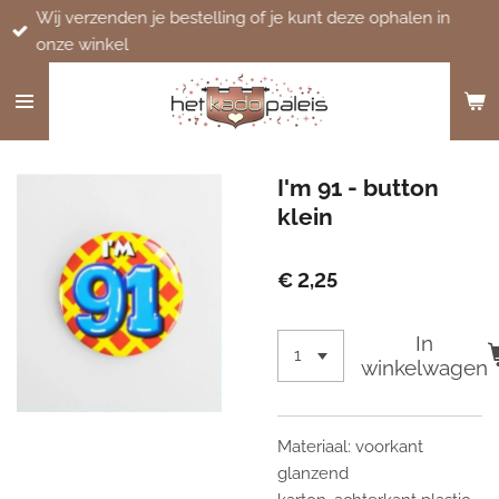
Wij verzenden je bestelling of je kunt deze ophalen in
Ga
onze winkel
direct
naar
de
hoofdinhoud
I'm 91 - button
klein
€ 2,25
In
winkelwagen
Materiaal: voorkant
glanzend