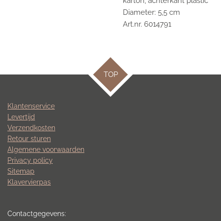
karton, achterkant plastic
Diameter: 5,5 cm
Art.nr. 6014791
TOP
Klantenservice
Levertijd
Verzendkosten
Retour sturen
Algemene voorwaarden
Privacy policy
Sitemap
Klavervierpas
Contactgegevens: