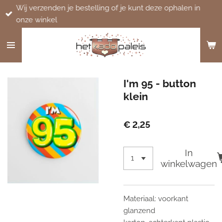
Wij verzenden je bestelling of je kunt deze ophalen in
Ga
onze winkel
direct
naar
de
hoofdinhoud
I'm 95 - button
klein
€ 2,25
In
winkelwagen
Materiaal: voorkant
glanzend