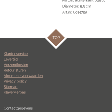
karton, achterkant plastic
Diameter: 5,5 cm
Art.nr. 6014795
TOP
Klantenservice
Levertijd
Verzendkosten
Retour sturen
Algemene voorwaarden
Privacy policy
Sitemap
Klavervierpas
Contactgegevens: