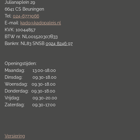
Julianaplein 29
6641 CS Beuningen
Tel:
024-6773066
E-mail:
kado@kadopaleis.nl
KVK: 10044857
BTW nr. NL001520307B33
Banknr. NL83 SNSB
0924 8246 97
Openingstijden:
Maandag: 13.00-18.00
Dinsdag: 09.30-18.00
Woensdag: 09.30-18.00
Donderdag: 09.30-18.00
Vrijdag: 09.30-20.00
Zaterdag: 09.30-17.00
Versiering