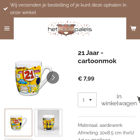
Wij verzenden je bestelling of je kunt deze ophalen in
Ga
onze winkel
direct
naar
de
hoofdinhoud
21 Jaar -
cartoonmok
€ 7,99
In
winkelwagen
Materiaal: aardewerk
Afmeting: 10x8.5 cm (hx⦰)