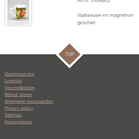
Art.nr. 7008903
Vaatwasser en magnetron
geschikt
TOP
Klantenservice
Levertijd
Verzendkosten
Retour sturen
Algemene voorwaarden
Privacy policy
Sitemap
Klavervierpas