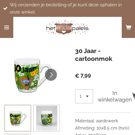
Wij verzenden je bestelling of je kunt deze ophalen in
Ga
onze winkel
direct
naar
de
hoofdinhoud
30 Jaar -
cartoonmok
€ 7,99
In
winkelwagen
Materiaal: aardewerk
Afmeting: 10x8.5 cm (hx⦰)