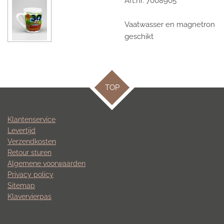
Art.nr. 7008905
Vaatwasser en magnetron
geschikt
TOP
Klantenservice
Levertijd
Verzendkosten
Retour sturen
Algemene voorwaarden
Privacy policy
Sitemap
Klavervierpas