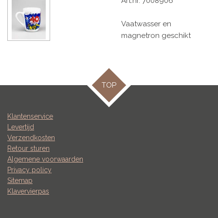
Art.nr. 7008906
Vaatwasser en
magnetron geschikt
TOP
Klantenservice
Levertijd
Verzendkosten
Retour sturen
Algemene voorwaarden
Privacy policy
Sitemap
Klavervierpas