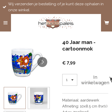
Wij verzenden je bestelling of je kunt deze ophalen in
Ga
onze winkel
direct
naar
de
hoofdinhoud
40 Jaar man -
cartoonmok
€ 7,99
In
winkelwagen
Materiaal: aardewerk
Afmeting: 10x8.5 cm (hx⦰)