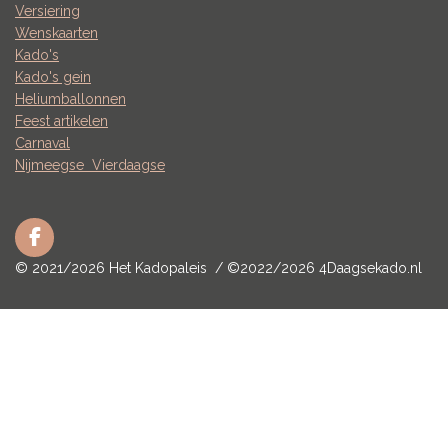
Versiering
Wenskaarten
Kado's
Kado's gein
Heliumballonnen
Feest artikelen
Carnaval
Nijmeegse
Vierdaagse
F
a
© 2021/2026 Het Kadopaleis / ©2022/2026 4Daagsekado.nl
c
e
b
o
o
k