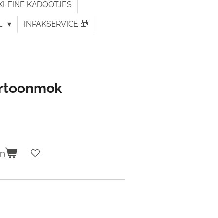
KLEINE KADOOTJES
L
INPAKSERVICE 🎁
artoonmok
en