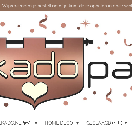
Wij verzenden je bestelling of je kunt deze ophalen in onze win
KADO.NL 🧡💚
HOME DECO
GESLAAGD 🇳🇱