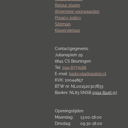
Retour sturen
Algemene voorwaarden
Privacy policy
Sitemap
Klavervierpas
Contactgegevens:
Julianaplein 29
6641 CS Beuningen
Tel:
024-6773066
E-mail:
kado@kadopaleis.nl
KVK: 10044857
BTW nr. NL001520307B33
Banknr. NL83 SNSB
0924 8246 97
Openingstijden:
Maandag: 13.00-18.00
Dinsdag: 09.30-18.00