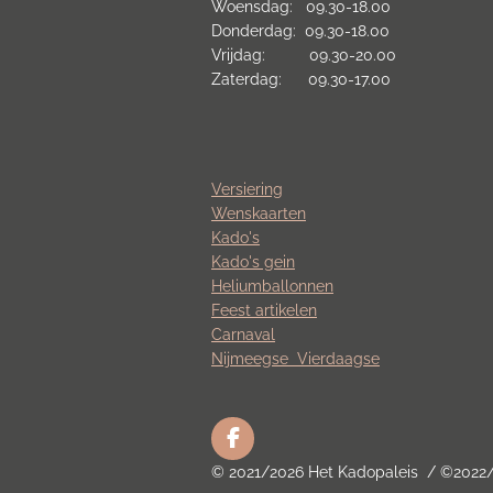
Woensdag: 09.30-18.00
Donderdag: 09.30-18.00
Vrijdag: 09.30-20.00
Zaterdag: 09.30-17.00
Versiering
Wenskaarten
Kado's
Kado's gein
Heliumballonnen
Feest artikelen
Carnaval
Nijmeegse
Vierdaagse
F
a
© 2021/2026 Het Kadopaleis / ©2022
c