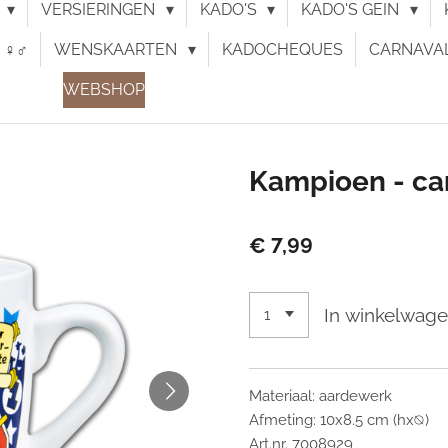
N
VERSIERINGEN
KADO'S
KADO'S GEIN
♀︎♂︎
WENSKAARTEN
KADOCHEQUES
CARNAVA
WEBSHOP
Kampioen - c
€ 7,99
In winkelwag
Materiaal: aardewerk
Afmeting: 10x8.5 cm (hx⦰)
Art.nr. 7008929