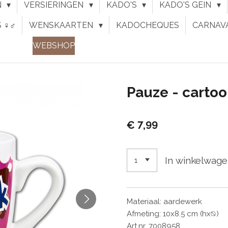
N
VERSIERINGEN
KADO'S
KADO'S GEIN
♀︎♂︎
WENSKAARTEN
KADOCHEQUES
CARNAV
WEBSHOP
Pauze - carto
€ 7,99
In winkelwag
Materiaal: aardewerk
Afmeting: 10x8.5 cm (hx⦰)
Art.nr. 7008958