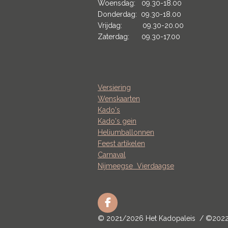
Woensdag: 09.30-18.00
Donderdag: 09.30-18.00
Vrijdag: 09.30-20.00
Zaterdag: 09.30-17.00
Versiering
Wenskaarten
Kado's
Kado's gein
Heliumballonnen
Feest artikelen
Carnaval
Nijmeegse
Vierdaagse
F
a
© 2021/2026 Het Kadopaleis / ©202
c