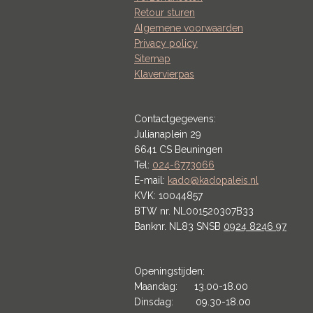
Retour sturen
Algemene voorwaarden
Privacy policy
Sitemap
Klavervierpas
Contactgegevens:
Julianaplein 29
6641 CS Beuningen
Tel:
024-6773066
E-mail:
kado@kadopaleis.nl
KVK: 10044857
BTW nr. NL001520307B33
Banknr. NL83 SNSB
0924 8246 97
Openingstijden:
Maandag: 13.00-18.00
Dinsdag: 09.30-18.00