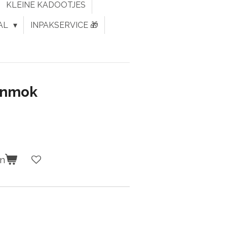
KLEINE KADOOTJES
AL
INPAKSERVICE 🎁
onmok
en