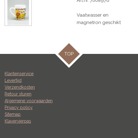
Art.nr. 7008976
Vaatwasser en
magnetron geschikt
TOP
Klantenservice
Levertijd
Verzendkosten
Retour sturen
Algemene voorwaarden
Privacy policy
Sitemap
Klavervierpas