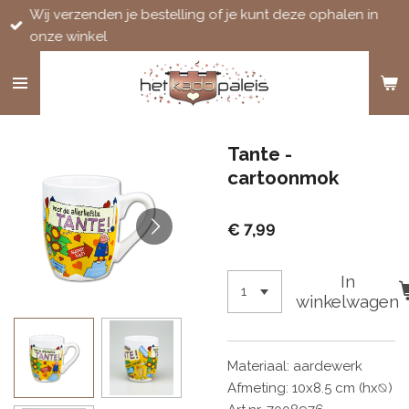
Wij verzenden je bestelling of je kunt deze ophalen in
Ga
onze winkel
direct
naar
de
hoofdinhoud
Tante -
cartoonmok
€ 7,99
In
winkelwagen
Materiaal: aardewerk
Afmeting: 10x8.5 cm (hx⦰)