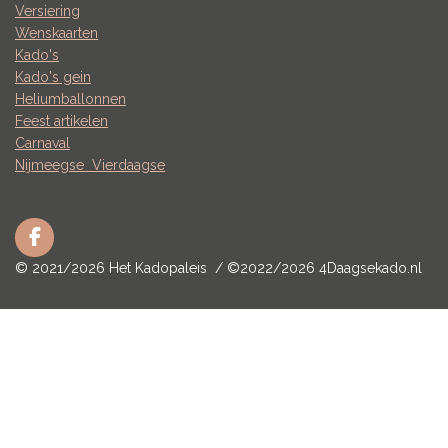
Versiering
Wenskaarten
Kado's
Kado's gein
Heliumballonnen
Feest artikelen
Carnaval
Nijmeegse
Vierdaagse
F
a
© 2021/2026 Het Kadopaleis / ©2022/2026 4Daagsekado.nl
c
e
b
o
o
k