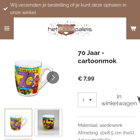
Wij verzenden je bestelling of je kunt deze ophalen in
Ga
onze winkel
direct
naar
de
hoofdinhoud
70 Jaar -
cartoonmok
€ 7,99
In
winkelwagen
Materiaal: aardewerk
Afmeting: 10x8.5 cm (hx⦰)