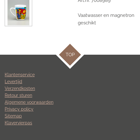
Art.nr. 7008989
Vaatwasser en magnetron
geschikt
TOP
Klantenservice
Levertijd
Verzendkosten
Retour sturen
Algemene voorwaarden
Privacy policy
Sitemap
Klavervierpas