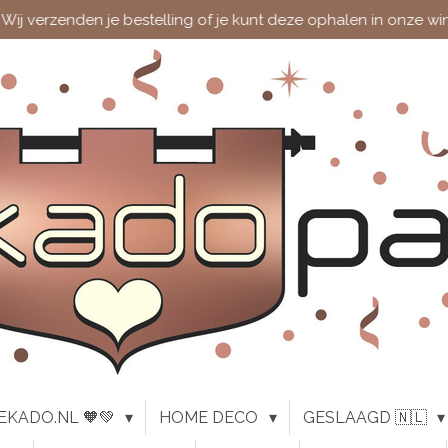
Wij verzenden je bestelling of je kunt deze ophalen in onze wi
EKADO.NL 🧡💚
HOME DECO
GESLAAGD 🇳🇱