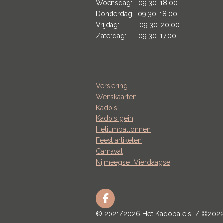
Woensdag: 09.30-18.00
Donderdag: 09.30-18.00
Vrijdag: 09.30-20.00
Zaterdag: 09.30-17.00
Versiering
Wenskaarten
Kado's
Kado's gein
Heliumballonnen
Feest artikelen
Carnaval
Nijmeegse
Vierdaagse
F
a
© 2021/2026 Het Kadopaleis / ©202
c