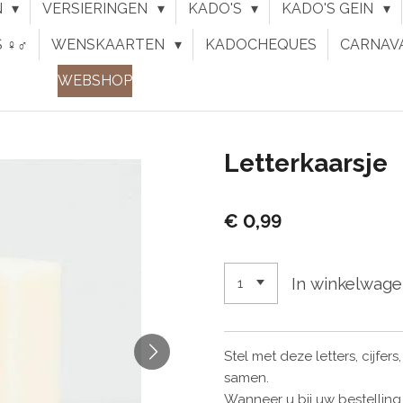
N
VERSIERINGEN
KADO'S
KADO'S GEIN
♀︎♂︎
WENSKAARTEN
KADOCHEQUES
CARNAV
WEBSHOP
Letterkaarsje
€ 0,99
In winkelwag
Stel met deze letters, cijfe
samen.
Wanneer u bij uw bestelling