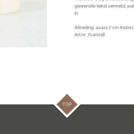
gewenste tekst vermeld, pak
in.
Afmeting: 4x4x1.7 cm (hxbxd
Art.nr. 7040018
TOP