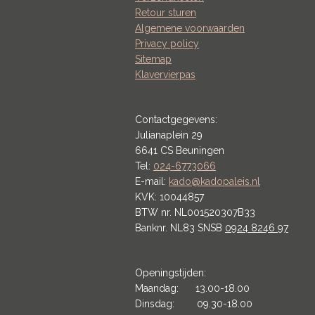
Retour sturen
Algemene voorwaarden
Privacy policy
Sitemap
Klavervierpas
Contactgegevens:
Julianaplein 29
6641 CS Beuningen
Tel:
024-6773066
E-mail:
kado@kadopaleis.nl
KVK: 10044857
BTW nr. NL001520307B33
Banknr. NL83 SNSB
0924 8246 97
Openingstijden:
Maandag: 13.00-18.00
Dinsdag: 09.30-18.00