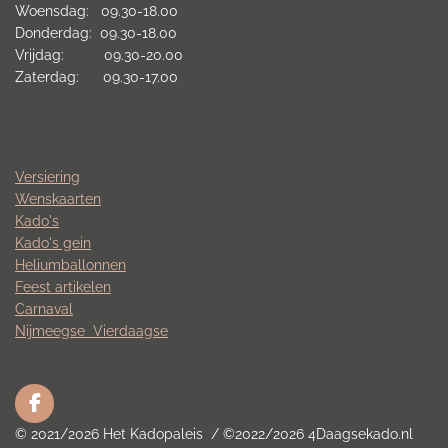
Woensdag: 09.30-18.00
Donderdag: 09.30-18.00
Vrijdag: 09.30-20.00
Zaterdag: 09.30-17.00
Versiering
Wenskaarten
Kado's
Kado's gein
Heliumballonnen
Feest artikelen
Carnaval
Nijmeegse
Vierdaagse
F
a
© 2021/2026 Het Kadopaleis / ©2022/2026 4Daagsekado.nl
c