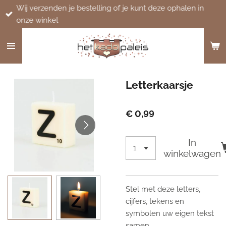
Wij verzenden je bestelling of je kunt deze ophalen in
Ga
onze winkel
direct
naar
de
hoofdinhoud
Letterkaarsje
€ 0,99
In
winkelwagen
Stel met deze letters,
cijfers, tekens en
symbolen uw eigen tekst
samen.