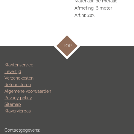
Materiaal: pe metalic
Afmeting: 6 meter
Art.nr. 223
TOP
Klantenservice
Levertijd
Verzendkosten
Retour sturen
Algemene voorwaarden
Privacy policy
Sitemap
Klavervierpas
Contactgegevens: