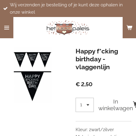
Wij verzenden je bestelling of je kunt deze ophalen in
Ga
onze winkel
direct
naar
de
hoofdinhoud
Happy f*cking
birthday -
vlaggenlijn
€ 2,50
In
winkelwagen
Kleur: zwart/zilver