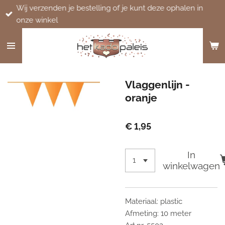
Wij verzenden je bestelling of je kunt deze ophalen in
Ga
onze winkel
direct
naar
de
hoofdinhoud
Vlaggenlijn -
oranje
€ 1,95
In
winkelwagen
Materiaal: plastic
Afmeting: 10 meter