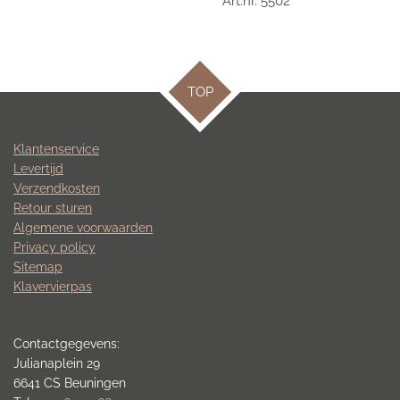
Art.nr. 5502
TOP
Klantenservice
Levertijd
Verzendkosten
Retour sturen
Algemene voorwaarden
Privacy policy
Sitemap
Klavervierpas
Contactgegevens:
Julianaplein 29
6641 CS Beuningen