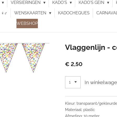
N
VERSIERINGEN
KADO'S
KADO'S GEIN
♀︎♂︎
WENSKAARTEN
KADOCHEQUES
CARNAVA
WEBSHOP
Vlaggenlijn - c
€ 2,50
In winkelwag
Kleur: transparant/gekleurde
Materiaal: plastic
Afmeting: 10 meter