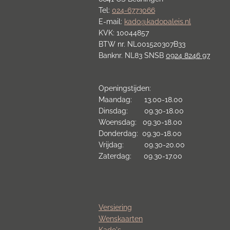
Tel:
024-6773066
E-mail:
kado@kadopaleis.nl
KVK: 10044857
BTW nr. NL001520307B33
Banknr. NL83 SNSB
0924 8246 97
Openingstijden:
Maandag: 13.00-18.00
Dinsdag: 09.30-18.00
Woensdag: 09.30-18.00
Donderdag: 09.30-18.00
Vrijdag: 09.30-20.00
Zaterdag: 09.30-17.00
Versiering
Wenskaarten
Kado's