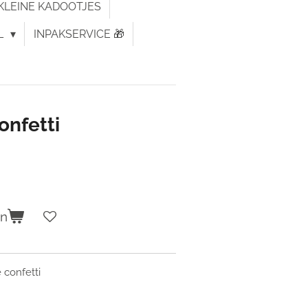
KLEINE KADOOTJES
L
INPAKSERVICE 🎁
onfetti
en
 confetti