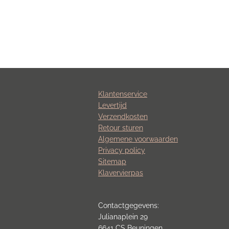
Klantenservice
Levertijd
Verzendkosten
Retour sturen
Algemene voorwaarden
Privacy policy
Sitemap
Klavervierpas
Contactgegevens:
Julianaplein 29
6641 CS Beuningen