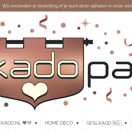
Wij verzenden je bestelling of je kunt deze ophalen in onze win
KADO.NL 🧡💚
HOME DECO
GESLAAGD 🇳🇱