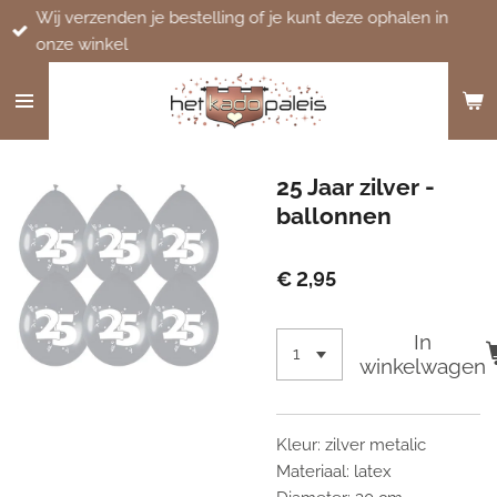
Wij verzenden je bestelling of je kunt deze ophalen in
Ga
onze winkel
direct
naar
de
hoofdinhoud
25 Jaar zilver -
ballonnen
€ 2,95
In
winkelwagen
Kleur: zilver metalic
Materiaal: latex