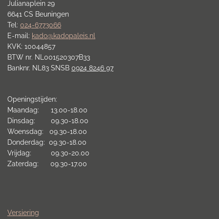
Julianaplein 29
6641 CS Beuningen
Tel:
024-6773066
E-mail:
kado@kadopaleis.nl
KVK: 10044857
BTW nr. NL001520307B33
Banknr. NL83 SNSB
0924 8246 97
Openingstijden:
Maandag: 13.00-18.00
Dinsdag: 09.30-18.00
Woensdag: 09.30-18.00
Donderdag: 09.30-18.00
Vrijdag: 09.30-20.00
Zaterdag: 09.30-17.00
Versiering