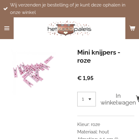
Wij verzenden je bestelling of je kunt deze ophalen in
Ga
onze winkel
direct
naar
de
hoofdinhoud
Mini knijpers -
roze
€ 1,95
In
winkelwagen
Kleur: roze
Materiaal: hout