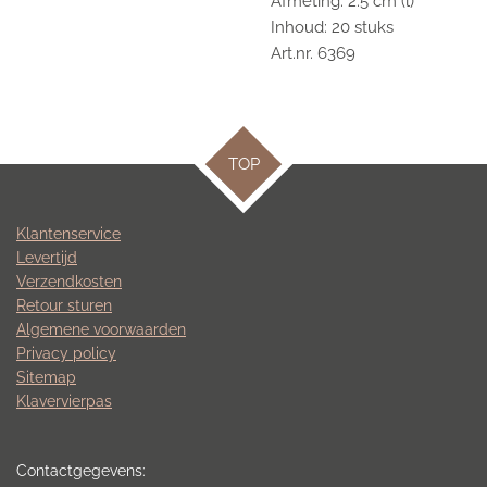
Afmeting: 2.5 cm (l)
Inhoud: 20 stuks
Art.nr. 6369
TOP
Klantenservice
Levertijd
Verzendkosten
Retour sturen
Algemene voorwaarden
Privacy policy
Sitemap
Klavervierpas
Contactgegevens: