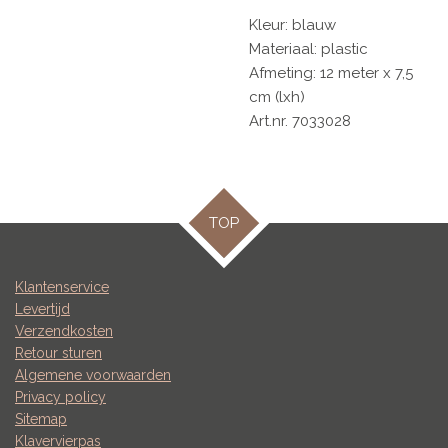
Kleur: blauw
Materiaal: plastic
Afmeting: 12 meter x 7,5
cm (lxh)
Art.nr.
7033028
TOP
Klantenservice
Levertijd
Verzendkosten
Retour sturen
Algemene voorwaarden
Privacy policy
Sitemap
Klavervierpas