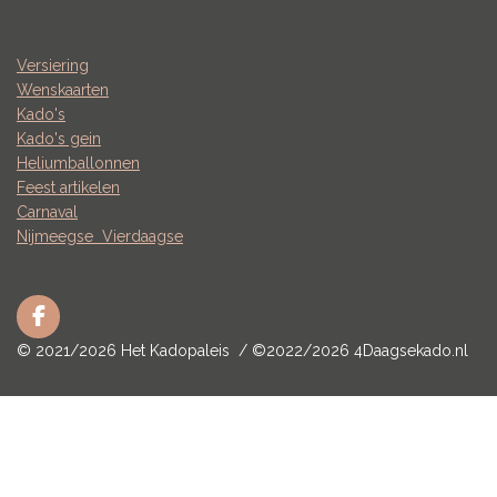
Versiering
Wenskaarten
Kado's
Kado's gein
Heliumballonnen
Feest artikelen
Carnaval
Nijmeegse
Vierdaagse
F
a
© 2021/2026 Het Kadopaleis / ©2022/2026 4Daagsekado.nl
c
e
b
o
o
k