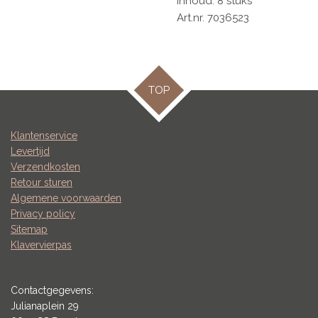
Inhoud: 8 stuks
Art.nr. 7036523
TOP
Klantenservice
Levertijd
Verzendkosten
Retour sturen
Algemene voorwaarden
Privacy policy
Sitemap
Klavervierpas
Contactgegevens:
Julianaplein 29