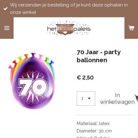
Wij verzenden je bestelling of je kunt deze ophalen in
Ga
onze winkel
direct
naar
de
hoofdinhoud
70 Jaar - party
ballonnen
€ 2,50
In
winkelwagen
Materiaal: latex
Diameter: 30 cm