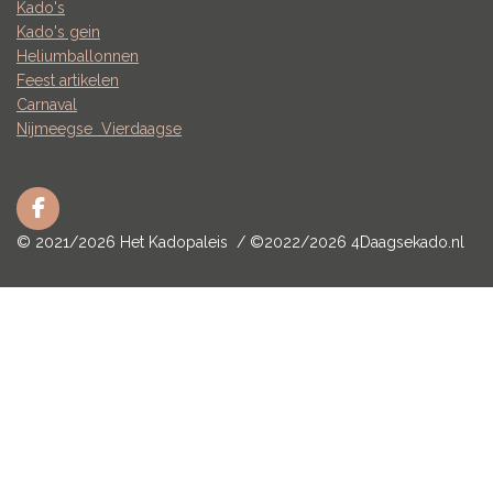
Kado's
Kado's gein
Heliumballonnen
Feest artikelen
Carnaval
Nijmeegse
Vierdaagse
F
a
© 2021/2026 Het Kadopaleis / ©2022/2026 4Daagsekado.nl
c
e
b
o
o
k