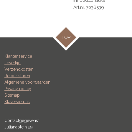
Inhoud:10 stuks
Art.nr. 7036539
TOP
Klantenservice
Levertijd
Verzendkosten
Retour sturen
Algemene voorwaarden
Privacy policy
Sitemap
Klavervierpas
Contactgegevens:
Julianaplein 29