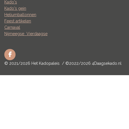
Kado's
Kado's gein
Heliumballonnen
Feest artikelen
Carnaval
Nijmeegse
Vierdaagse
F
a
© 2021/2026 Het Kadopaleis / ©2022/2026 4Daagsekado.nl
c
e
b
o
o
k