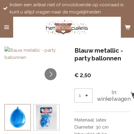
Indien een artikel niet of onvoldoende op voorraad is
Ga
kunt u altijd vragen naar de mogelijkheden
direct
naar
de
hoofdinhoud
Blauw metallic -
party ballonnen
€ 2,50
In
winkelwagen
Materiaal: latex
Diameter: 30 cm